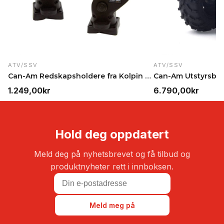
ATV/SSV
ATV/SSV
Can-Am Redskapsholdere fra Kolpin – Universell pas…
1.249,00
kr
6.790,00
kr
Hold deg oppdatert
Meld deg på nyhetsbrevet og få tilbud og
produktnyheter rett i innboksen.
Meld meg på