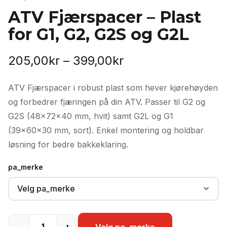
ATV Fjærspacer – Plast
for G1, G2, G2S og G2L
Prisområde:
205,00
kr
–
399,00
kr
205,00kr
ATV Fjærspacer i robust plast som hever kjørehøyden
til
og forbedrer fjæringen på din ATV. Passer til G2 og
399,00kr
G2S (48x72x40 mm, hvit) samt G2L og G1
(39x60x30 mm, sort). Enkel montering og holdbar
løsning for bedre bakkeklaring.
pa_merke
Velg pa_merke
−
+
Velg pa_merke