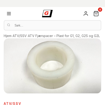
0
Hjem
›
ATV/SSV
›
ATV Fjærspacer – Plast for G1, G2, G2S og G2L
ATV/SSV