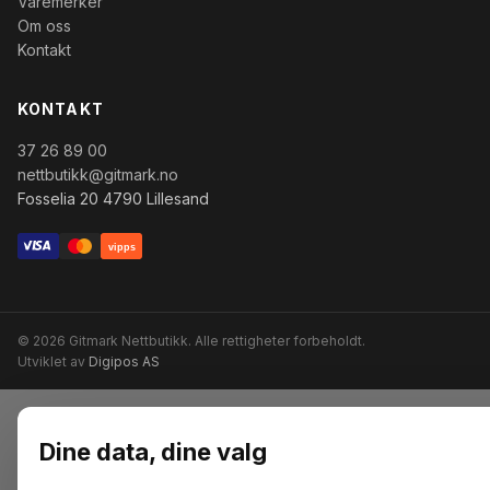
Varemerker
Om oss
Kontakt
KONTAKT
37 26 89 00
nettbutikk@gitmark.no
Fosselia 20 4790 Lillesand
vipps
© 2026 Gitmark Nettbutikk. Alle rettigheter forbeholdt.
Utviklet av
Digipos AS
Dine data, dine valg