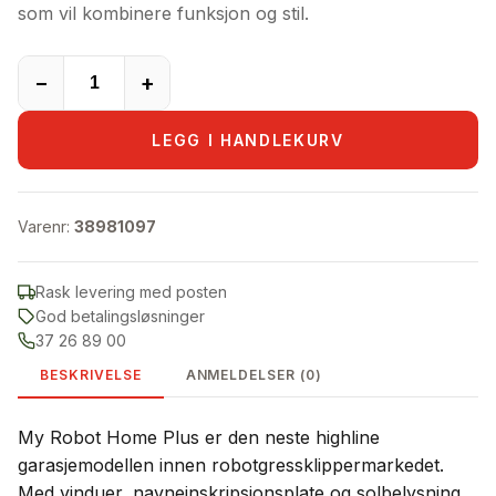
som vil kombinere funksjon og stil.
−
+
LEGG I HANDLEKURV
Varenr:
38981097
Rask levering med posten
God betalingsløsninger
37 26 89 00
BESKRIVELSE
ANMELDELSER (0)
My Robot Home Plus er den neste highline
garasjemodellen innen robotgressklippermarkedet.
Med vinduer, navneinskripsjonsplate og solbelysning