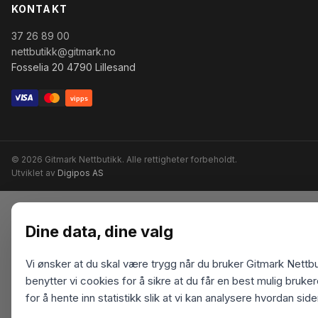
KONTAKT
37 26 89 00
nettbutikk@gitmark.no
Fosselia 20 4790 Lillesand
vipps
© 2026 Gitmark Nettbutikk. Alle rettigheter forbeholdt.
Utviklet av
Digipos AS
Dine data, dine valg
Vi ønsker at du skal være trygg når du bruker Gitmark Nettbu
benytter vi cookies for å sikre at du får en best mulig bruk
for å hente inn statistikk slik at vi kan analysere hvordan sid