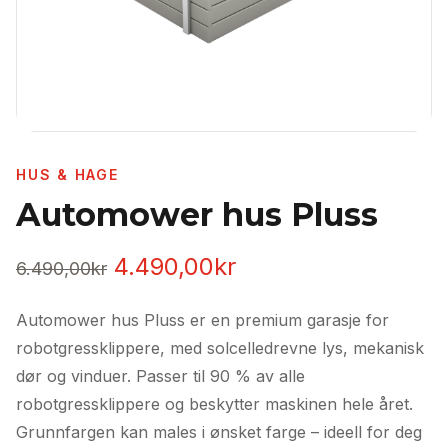
HUS & HAGE
Automower hus Pluss
Opprinnelig
Nåværende
4.490,00
kr
6.490,00
kr
pris
pris
Automower hus Pluss er en premium garasje for
var:
er:
robotgressklippere, med solcelledrevne lys, mekanisk
6.490,00kr.
4.490,00kr.
dør og vinduer. Passer til 90 % av alle
robotgressklippere og beskytter maskinen hele året.
Grunnfargen kan males i ønsket farge – ideell for deg