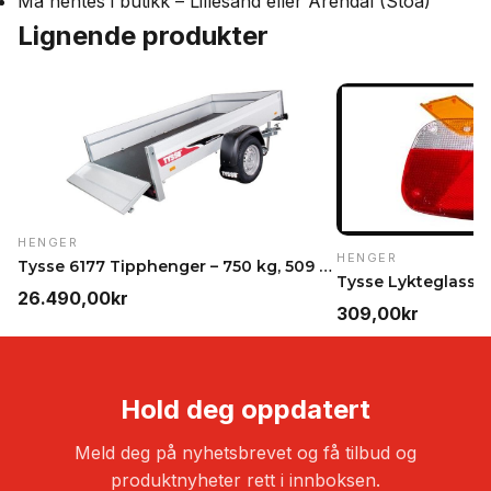
Må hentes i butikk – Lillesand eller Arendal (Stoa)
Lignende produkter
HENGER
HENGER
Tysse 6177 Tipphenger – 750 kg, 509 kg nyttelast
26.490,00
kr
309,00
kr
Hold deg oppdatert
Meld deg på nyhetsbrevet og få tilbud og
produktnyheter rett i innboksen.