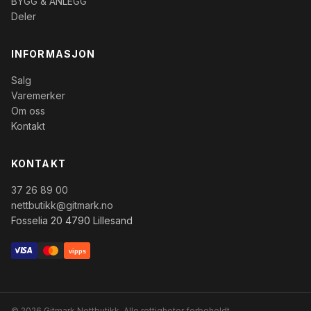
BYGG & ANLEGG
Deler
INFORMASJON
Salg
Varemerker
Om oss
Kontakt
KONTAKT
37 26 89 00
nettbutikk@gitmark.no
Fosselia 20 4790 Lillesand
vipps
© 2026 Gitmark Nettbutikk. Alle rettigheter forbeholdt.