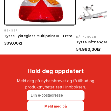
HENGER
Tysse Lykteglass Multipoint III – Erstatningsglass…
BÅTHENGER
309,00
kr
54.990,00
kr
Hold deg oppdatert
Meld deg på nyhetsbrevet og få tilbud og
produktnyheter rett i innboksen.
Meld meg på