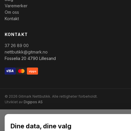
Varemerker
Om oss
Kontakt
KONTAKT
37 26 89 00
nettbutikk@gitmark.no
Fosselia 20 4790 Lillesand
vipps
© 2026 Gitmark Nettbutikk. Alle rettigheter forbeholdt.
Utviklet av
Digipos AS
Dine data, dine valg