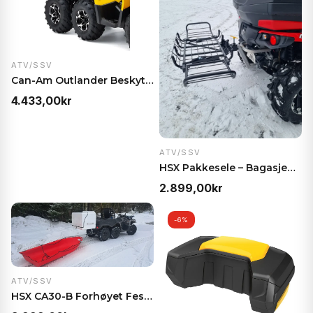
ATV/SSV
Can-Am Outlander Beskyttelsesrør Flatbed – Boltes…
4.433,00
kr
ATV/SSV
HSX Pakkesele – Bagasjebrett for ATV og bil, 120 k…
2.899,00
kr
-6%
ATV/SSV
HSX CA30-B Forhøyet Feste – Med tilhengerkobling f…