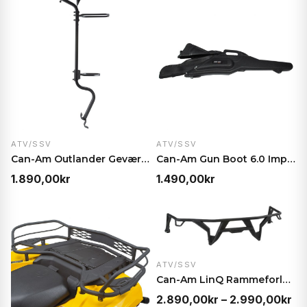
var:
er:
799,00kr.
649,00kr.
ATV/SSV
ATV/SSV
Can-Am Outlander Geværholderbrakett – Stål, passer…
Can-Am Gun Boot 6.0 Impact – Våpenveske til ATV/SS…
1.890,00
kr
1.490,00
kr
ATV/SSV
Can-Am LinQ Rammeforlenger 15 cm – Enkel montering…
Pr
2.890,00
kr
–
2.990,00
kr