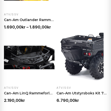
2.
til
ATV/SSV
2.
Can-Am Outlander Rammeforlenger – Karbonstål med s…
Prisområde:
1.690,00
kr
–
1.890,00
kr
1.690,00kr
til
1.890,00kr
ATV/SSV
ATV/SSV
Can-Am LinQ Rammeforlenger 10 cm – Enkel montering…
Can-Am Utstyrsboks Kit 70L – Mobil oppbevaring for…
2.190,00
kr
6.790,00
kr