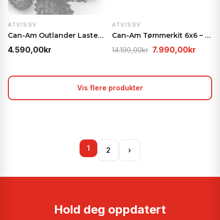
ATV/SSV
ATV/SSV
Can-Am Outlander Lasteboksbasseng – Maksimert last…
Can-Am Tømmerkit 6x6 – Bakvegg og tømmerstaker
Opprinnelig
Nåvæ
4.590,00
kr
7.990,00
kr
14.190,00
kr
pris
pris
var:
er:
14.190,00kr.
7.990
Vis flere produkter
1
2
›
Hold deg oppdatert