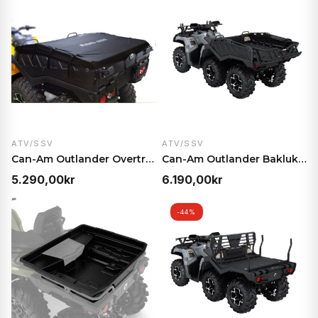
ATV/SSV
ATV/SSV
Can-Am Outlander Overtrekk for lasteplan – Passer…
Can-Am Outlander Baklukeforlenger – 25 cm ekstra l…
5.290,00
kr
6.190,00
kr
-44%