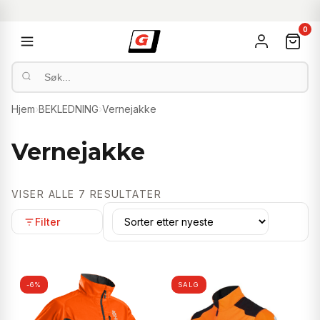
0
Hjem
›
BEKLEDNING
›
Vernejakke
Vernejakke
SORTERT
VISER ALLE 7 RESULTATER
ETTER
Filter
NYESTE
-6%
SALG