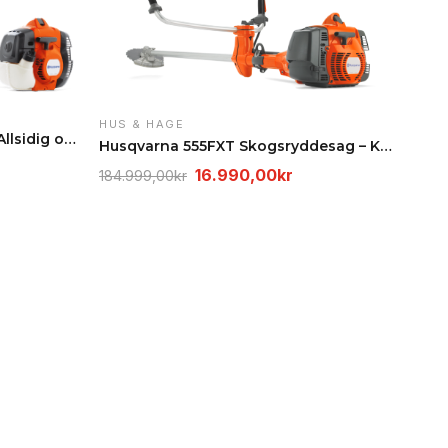
HUS & HAGE
Husqvarna 135R Ryddesag – Allsidig og kraftfull
Husqvarna 555FXT Skogsryddesag – Kraftig proff ryd…
rende
Opprinnelig
Nåværende
16.990,00
kr
184.999,00
kr
pris
pris
var:
er:
00kr.
184.999,00kr.
16.990,00kr.