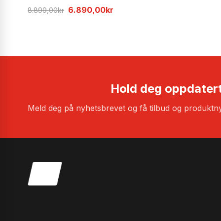
Opprinnelig
Nåværende
6.890,00
kr
8.899,00
kr
pris
pris
var:
er:
8.899,00kr.
6.890,00kr.
Hold deg oppdater
Meld deg på nyhetsbrevet og få tilbud og produktny