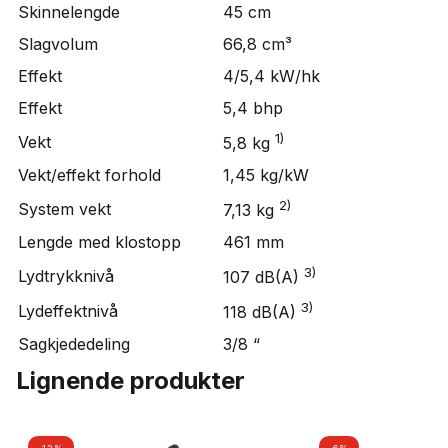
Skinnelengde
45 cm
Slagvolum
66,8 cm³
Effekt
4/5,4 kW/hk
Effekt
5,4 bhp
1)
Vekt
5,8 kg
Vekt/effekt forhold
1,45 kg/kW
2)
System vekt
7,13 kg
Lengde med klostopp
461 mm
3)
Lydtrykknivå
107 dB(A)
3)
Lydeffektnivå
118 dB(A)
Sagkjededeling
3/8 “
Lignende produkter