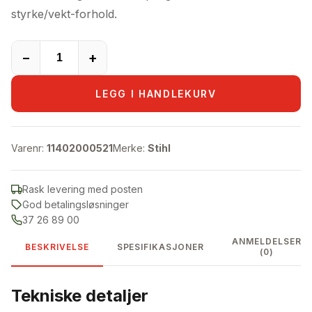
styrke/vekt-forhold.
−
+
LEGG I HANDLEKURV
Varenr:
11402000521
Merke:
Stihl
Rask levering med posten
God betalingsløsninger
37 26 89 00
ANMELDELSER
BESKRIVELSE
SPESIFIKASJONER
(0)
Tekniske detaljer