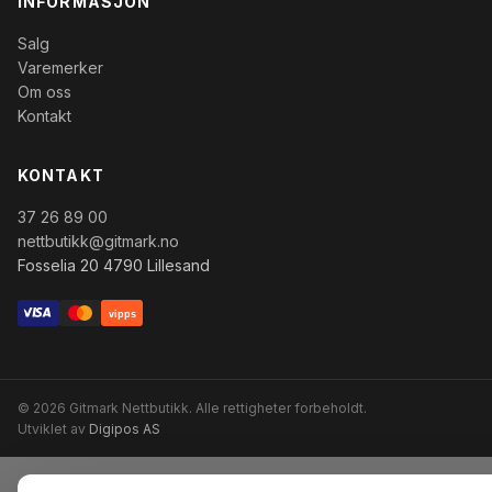
INFORMASJON
Salg
Varemerker
Om oss
Kontakt
KONTAKT
37 26 89 00
nettbutikk@gitmark.no
Fosselia 20 4790 Lillesand
vipps
© 2026 Gitmark Nettbutikk. Alle rettigheter forbeholdt.
Utviklet av
Digipos AS