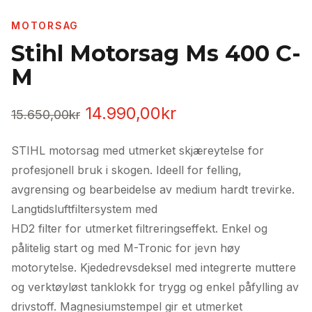
MOTORSAG
Stihl Motorsag Ms 400 C-
M
Opprinnelig
Nåværende
14.990,00
kr
15.650,00
kr
pris
pris
STIHL motorsag med utmerket skjæreytelse for
var:
er:
profesjonell bruk i skogen. Ideell for felling,
15.650,00kr.
14.990,00kr.
avgrensing og bearbeidelse av medium hardt trevirke.
Langtidsluftfiltersystem med
HD2 filter for utmerket filtreringseffekt. Enkel og
pålitelig start og med M-Tronic for jevn høy
motorytelse. Kjededrevsdeksel med integrerte muttere
og verktøyløst tanklokk for trygg og enkel påfylling av
drivstoff. Magnesiumstempel gir et utmerket