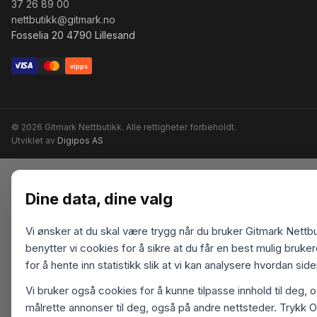
37 26 89 00
nettbutikk@gitmark.no
Fosselia 20 4790 Lillesand
vipps
© 2026 Gitmark Nettbutikk. Alle rettigheter forbeholdt.
Utviklet av
Digipos AS
Dine data, dine valg
Vi ønsker at du skal være trygg når du bruker Gitmark Nettbu
benytter vi cookies for å sikre at du får en best mulig bruk
for å hente inn statistikk slik at vi kan analysere hvordan sid
Vi bruker også cookies for å kunne tilpasse innhold til deg, 
målrette annonser til deg, også på andre nettsteder. Trykk O