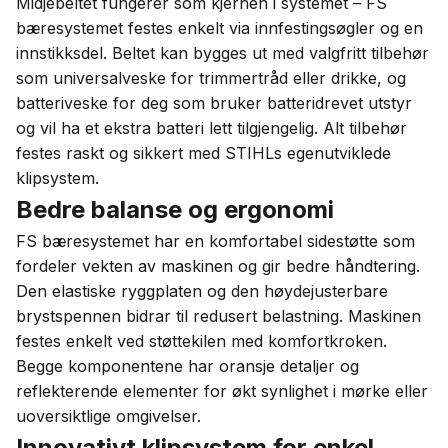
Midjebeltet fungerer som kjernen i systemet – FS
bæresystemet festes enkelt via innfestingsøgler og en
innstikksdel. Beltet kan bygges ut med valgfritt tilbehør
som universalveske for trimmertråd eller drikke, og
batteriveske for deg som bruker batteridrevet utstyr
og vil ha et ekstra batteri lett tilgjengelig. Alt tilbehør
festes raskt og sikkert med STIHLs egenutviklede
klipsystem.
Bedre balanse og ergonomi
FS bæresystemet har en komfortabel sidestøtte som
fordeler vekten av maskinen og gir bedre håndtering.
Den elastiske ryggplaten og den høydejusterbare
brystspennen bidrar til redusert belastning. Maskinen
festes enkelt ved støttekilen med komfortkroken.
Begge komponentene har oransje detaljer og
reflekterende elementer for økt synlighet i mørke eller
uoversiktlige omgivelser.
Innovativt klipsystem for enkel