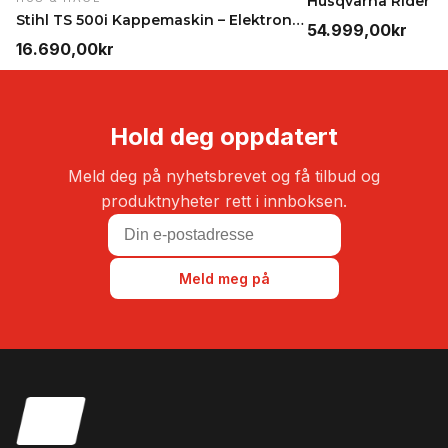
Stihl TS 500i Kappemaskin – Elektronisk innsprøyti…
54.999,00
kr
16.690,00
kr
Hold deg oppdatert
Meld deg på nyhetsbrevet og få tilbud og
produktnyheter rett i innboksen.
Meld meg på