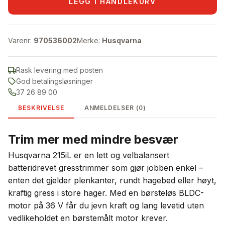
LEGG I HANDLEKURV
Varenr:
970536002
Merke:
Husqvarna
Rask levering med posten
God betalingsløsninger
37 26 89 00
BESKRIVELSE
ANMELDELSER (0)
Trim mer med mindre besvær
Husqvarna 215iL er en lett og velbalansert
batteridrevet gresstrimmer som gjør jobben enkel –
enten det gjelder plenkanter, rundt hagebed eller høyt,
kraftig gress i store hager. Med en børsteløs BLDC-
motor på 36 V får du jevn kraft og lang levetid uten
vedlikeholdet en børstemålt motor krever.