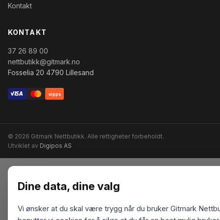
Kontakt
KONTAKT
37 26 89 00
nettbutikk@gitmark.no
Fosselia 20 4790 Lillesand
vipps
© 2026 Gitmark Nettbutikk. Alle rettigheter forbeholdt.
Utviklet av
Digipos AS
Dine data, dine valg
Vi ønsker at du skal være trygg når du bruker Gitmark Nettbu