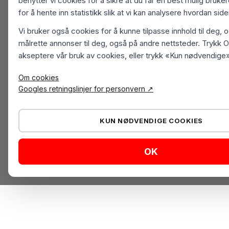
benytter vi cookies for å sikre at du får en best mulig bruk
for å hente inn statistikk slik at vi kan analysere hvordan sid
Vi bruker også cookies for å kunne tilpasse innhold til deg, 
målrette annonser til deg, også på andre nettsteder. Trykk O
akseptere vår bruk av cookies, eller trykk «Kun nødvendige»
Om cookies
Googles retningslinjer for personvern ↗
KUN NØDVENDIGE COOKIES
OK