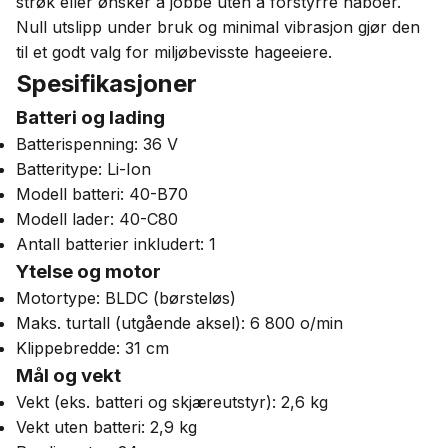
strøk eller ønsker å jobbe uten å forstyrre naboer.
Null utslipp under bruk og minimal vibrasjon gjør den
til et godt valg for miljøbevisste hageeiere.
Spesifikasjoner
Batteri og lading
Batterispenning: 36 V
Batteritype: Li-Ion
Modell batteri: 40-B70
Modell lader: 40-C80
Antall batterier inkludert: 1
Ytelse og motor
Motortype: BLDC (børsteløs)
Maks. turtall (utgående aksel): 6 800 o/min
Klippebredde: 31 cm
Mål og vekt
Vekt (eks. batteri og skjæreutstyr): 2,6 kg
Vekt uten batteri: 2,9 kg