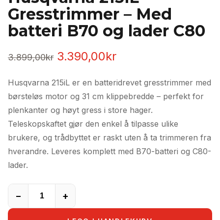
Gresstrimmer – Med
batteri B70 og lader C80
Opprinnelig
Nåværende
3.390,00
kr
3.899,00
kr
pris
pris
Husqvarna 215iL er en batteridrevet gresstrimmer med
var:
er:
børsteløs motor og 31 cm klippebredde – perfekt for
3.899,00kr.
3.390,00kr.
plenkanter og høyt gress i store hager.
Teleskopskaftet gjør den enkel å tilpasse ulike
brukere, og trådbyttet er raskt uten å ta trimmeren fra
hverandre. Leveres komplett med B70-batteri og C80-
lader.
−
+