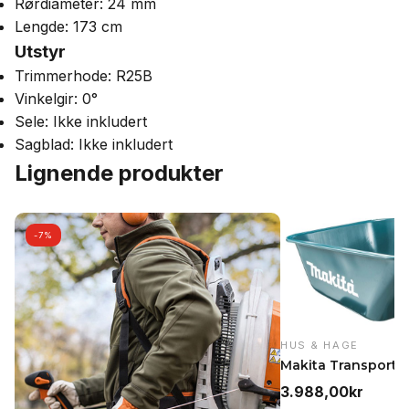
Rørdiameter: 24 mm
Lengde: 173 cm
Utstyr
Trimmerhode: R25B
Vinkelgir: 0°
Sele: Ikke inkludert
Sagblad: Ikke inkludert
Lignende produkter
-7%
HUS & HAGE
3.988,00
kr