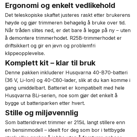
Ergonomi og enkelt vedlikehold
Det teleskopiske skaftet justeres raskt etter brukerens
høyde og gjør trimmeren behagelig å bruke over tid.
Når tråden slites ned, er det bare å legge på ny – uten
å demontere trimmerhodet. R25B-trimmerhodet er
driftsikkert og gir en jevn og problemfri
klippeopplevelse.
Komplett kit – klar til bruk
Denne pakken inkluderer Husqvarna 40-B70-batteri
(36 V, Li-Ion) og 40-C80-lader, slik at du kan komme i
gang umiddelbart. Batteriet er kompatibelt med hele
Husqvarna BLi-serien, noe som gjør det enkelt å
bygge ut batteriparken etter hvert.
Stille og miljøvennlig
Som batteridrevet trimmer er 215iL langt stillere enn
en bensinmodell – ideelt for deg som bor i tettbygde