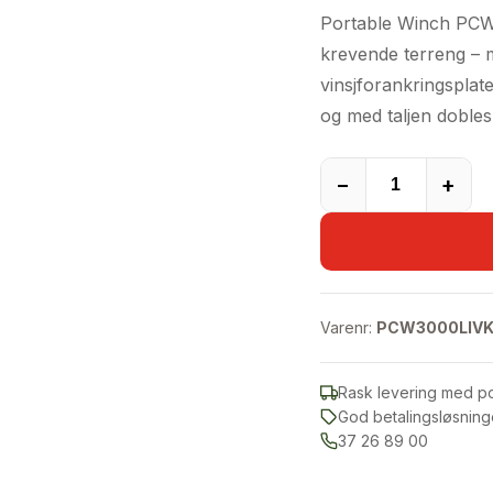
Portable Winch PCW3
krevende terreng – 
vinsjforankringsplate
og med taljen dobles 
−
+
Varenr:
PCW3000LIV
Rask levering med p
God betalingsløsning
37 26 89 00