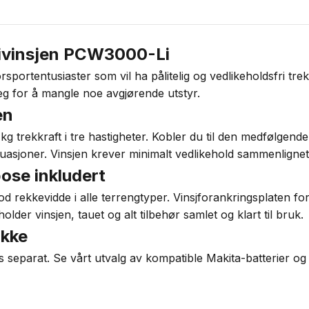
rivinsjen PCW3000-Li
tentusiaster som vil ha pålitelig og vedlikeholdsfri trekkraf
eg for å mangle noe avgjørende utstyr.
en
trekkraft i tre hastigheter. Kobler du til den medfølgende 
 situasjoner. Vinsjen krever minimalt vedlikehold sammenligne
ose inkludert
d rekkevidde i alle terrengtyper. Vinsjforankringsplaten fo
er vinsjen, tauet og alt tilbehør samlet og klart til bruk.
ikke
s separat. Se vårt utvalg av kompatible Makita-batterier o