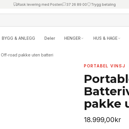
Rask levering med Posten
37 26 89 00
Trygg betaling
BYGG & ANLEGG
Deler
HENGER
HUS & HAGE
 Off-road pakke uten batteri
PORTABEL VINSJ
Portab
Batteri
pakke u
18.999,00
kr