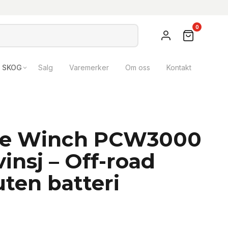
0
SKOG
Salg
Varemerker
Om oss
Kontakt
le Winch PCW3000
vinsj – Off-road
ten batteri