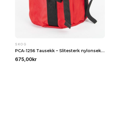
00kr.
SKOG
PCA-1256 Tausekk – Slitesterk nylonsekk, 45 liter
675,00
kr