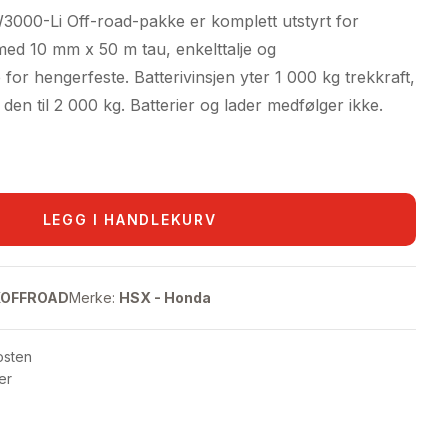
000-Li Off-road-pakke er komplett utstyrt for
med 10 mm x 50 m tau, enkelttalje og
 for hengerfeste. Batterivinsjen yter 1 000 kg trekkraft,
den til 2 000 kg. Batterier og lader medfølger ikke.
LEGG I HANDLEKURV
KOFFROAD
Merke:
HSX - Honda
osten
er