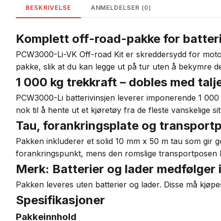
BESKRIVELSE
ANMELDELSER (0)
Komplett off-road-pakke for batte
PCW3000-Li-VK Off-road Kit er skreddersydd for motorspor
pakke, slik at du kan legge ut på tur uten å bekymre d
1 000 kg trekkraft – dobles med talj
PCW3000-Li batterivinsjen leverer imponerende 1 000 kg 
nok til å hente ut et kjøretøy fra de fleste vanskelige
Tau, forankringsplate og transportp
Pakken inkluderer et solid 10 mm x 50 m tau som gir go
forankringspunkt, mens den romslige transportposen hold
Merk: Batterier og lader medfølger 
Pakken leveres uten batterier og lader. Disse må kjøpe
Spesifikasjoner
Pakkeinnhold