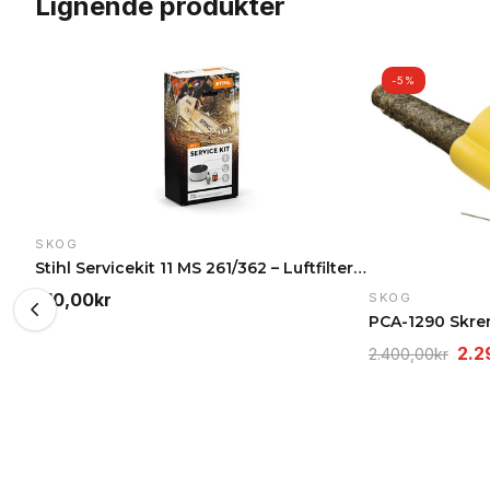
Lignende produkter
-5%
SKOG
Stihl Servicekit 11 MS 261/362 – Luftfilter, tennp…
210,00
kr
SKOG
Opp
2.2
2.400,00
kr
pris
var
2.4