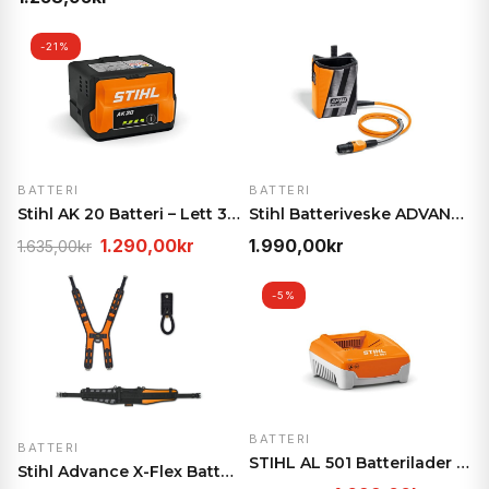
-21%
BATTERI
BATTERI
Stihl AK 20 Batteri – Lett 36V lithium-ion, 144 Wh
Stihl Batteriveske ADVANCE X-Flex – Med tilkobling…
Opprinnelig
Nåværende
1.290,00
kr
1.990,00
kr
1.635,00
kr
pris
pris
var:
er:
-5%
1.635,00kr.
1.290,00kr.
BATTERI
BATTERI
STIHL AL 501 Batterilader – 12 A hurtiglading
Stihl Advance X-Flex Batteribelte-sett – Ergonomis…