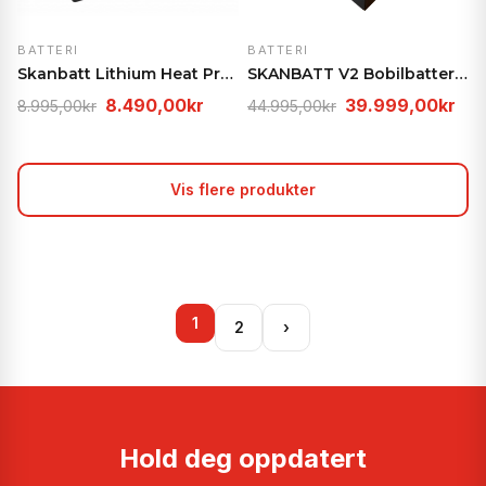
BATTERI
BATTERI
Skanbatt Lithium Heat Pro Ultra 12V 100Ah – CAN Bu…
SKANBATT V2 Bobilbatteri 12V 480Ah – Under sete, L…
Opprinnelig
Nåværende
Opprinnelig
Nå
8.490,00
kr
39.999,00
kr
8.995,00
kr
44.995,00
kr
pris
pris
pris
pri
var:
er:
var:
er:
8.995,00kr.
8.490,00kr.
44.995,00kr.
39.
Vis flere produkter
1
2
›
Hold deg oppdatert