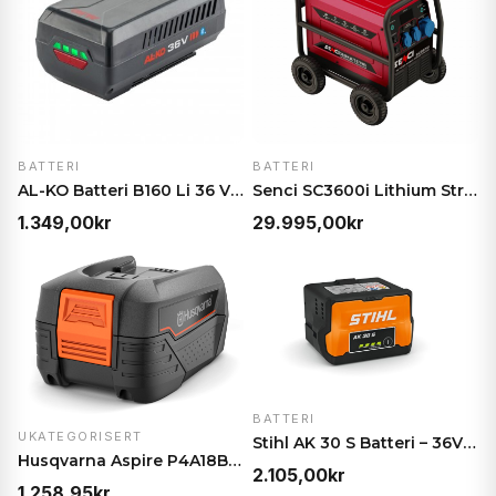
BATTERI
BATTERI
AL-KO Batteri B160 Li 36 V / 4,0 Ah
Senci SC3600i Lithium Strømaggregat – 3600W, 3840…
1.349,00
kr
29.995,00
kr
BATTERI
UKATEGORISERT
Stihl AK 30 S Batteri – 36V / 180Wh litiumion
Husqvarna Aspire P4A18B72 Batteri – 18V 4.0Ah
2.105,00
kr
1.258,95
kr