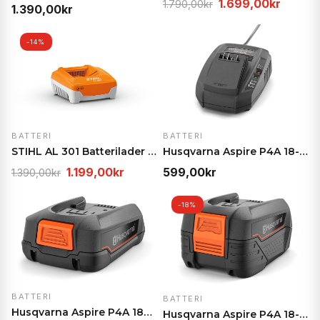
Opprinnelig
Nåvær
1.699,00
kr
1.790,00
kr
1.390,00
kr
pris
pris
var:
er:
-14%
1.790,00kr.
1.699,
BATTERI
BATTERI
STIHL AL 301 Batterilader – Rask lading med aktiv…
Husqvarna Aspire P4A 18-C70 Lader – Hurtiglader fo…
Opprinnelig
Nåværende
1.199,00
kr
599,00
kr
1.390,00
kr
pris
pris
var:
er:
-18%
1.390,00kr.
1.199,00kr.
BATTERI
BATTERI
Husqvarna Aspire P4A 18V 2,5Ah Batteri – Li-Ion, P…
Husqvarna Aspire P4A 18-B72 Batteri – 18V 4,0Ah Li…