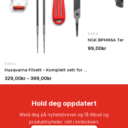
SKOG
99,00
kr
SKOG
Husqvarna Filsett – Komplett sett for kjededfiling
Prisområde:
329,00
kr
–
399,00
kr
329,00kr
til
399,00kr
Hold deg oppdatert
Meld deg på nyhetsbrevet og få tilbud og
produktnyheter rett i innboksen.