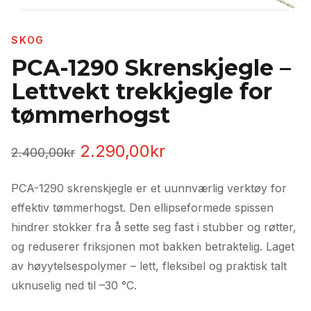
SKOG
PCA-1290 Skrenskjegle –
Lettvekt trekkjegle for
tømmerhogst
Opprinnelig
Nåværende
2.290,00
kr
2.400,00
kr
pris
pris
PCA-1290 skrenskjegle er et uunnværlig verktøy for
var:
er:
effektiv tømmerhogst. Den ellipseformede spissen
2.400,00kr.
2.290,00kr.
hindrer stokker fra å sette seg fast i stubber og røtter,
og reduserer friksjonen mot bakken betraktelig. Laget
av høyytelsespolymer – lett, fleksibel og praktisk talt
uknuselig ned til –30 °C.