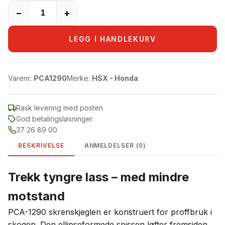
−
+
LEGG I HANDLEKURV
Varenr:
PCA1290
Merke:
HSX - Honda
Rask levering med posten
God betalingsløsninger
37 26 89 00
BESKRIVELSE
ANMELDELSER (0)
Trekk tyngre lass – med mindre
motstand
PCA-1290 skrenskjeglen er konstruert for proffbruk i
skogen. Den ellipseformede spissen løfter fremsiden