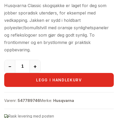
pris
pris
Husqvarna Classic skogsjakke er laget for deg som
var:
er:
jobber sporadisk utendørs, for eksempel med
949,00kr.
889,00kr.
vedkapping. Jakken er sydd i holdbart
polyester/bomullstvill med oransje synlighetspaneler
og reflekslogoer som gjør deg godt synlig. To
frontlommer og en brystlomme gir praktisk
oppbevaring.
−
+
LEGG I HANDLEKURV
Varenr:
547789746
Merke:
Husqvarna
Rask levering med posten