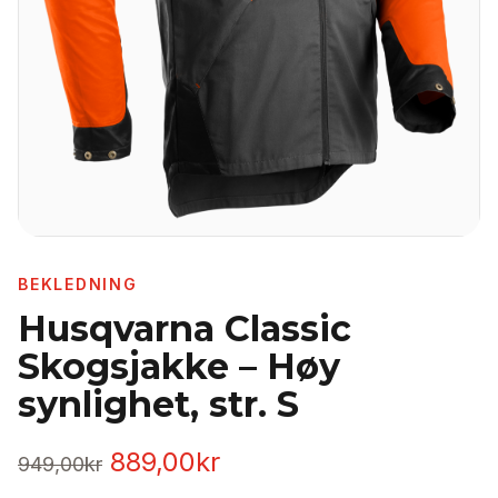
BEKLEDNING
Husqvarna Classic
Skogsjakke – Høy
synlighet, str. S
Opprinnelig
Nåværende
889,00
kr
949,00
kr