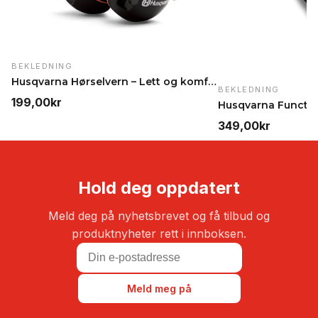
BEKLEDNING
Husqvarna Hørselvern – Lett og komfortabelt for ha…
BEKLEDNING
199,00
kr
349,00
kr
Hold deg oppdatert
Meld deg på nyhetsbrevet og få tilbud og
produktnyheter rett i innboksen.
Meld meg på