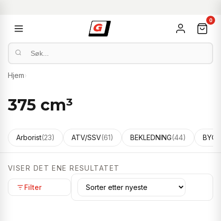
0
Hjem
›
375 cm³
Arborist
(23)
ATV/SSV
(61)
BEKLEDNING
(44)
BYGG
VISER DET ENE RESULTATET
Filter