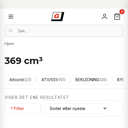
0
Hjem
›
369 cm³
Arborist
(23)
ATV/SSV
(61)
BEKLEDNING
(45)
BYGG
VISER DET ENE RESULTATET
Filter