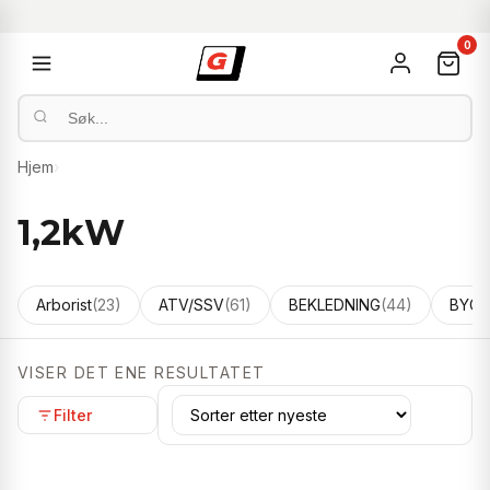
0
Hjem
›
1,2kW
Arborist
(23)
ATV/SSV
(61)
BEKLEDNING
(44)
BYGG
VISER DET ENE RESULTATET
Filter