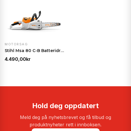
MOTORSAG
Stihl Msa 80 C-B Batteridrevet Motorsag
4.490,00
kr
Hold deg oppdatert
Meld deg på nyhetsbrevet og få tilbud og
produktnyheter rett i innboksen.