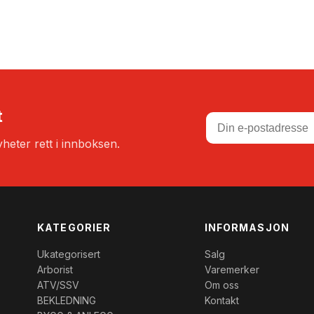
.710,00kr.
2.850,00kr.
t
heter rett i innboksen.
KATEGORIER
INFORMASJON
Ukategorisert
Salg
Arborist
Varemerker
ATV/SSV
Om oss
BEKLEDNING
Kontakt