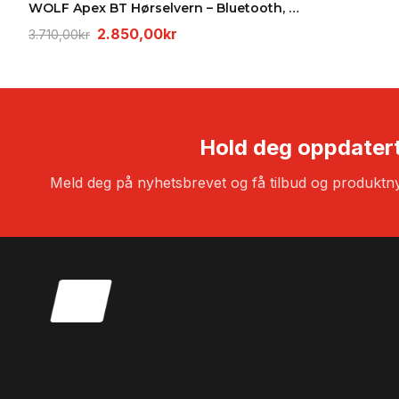
3
WOLF Apex BT Hørselvern – Bluetooth, SNR 30, 50t b…
Opprinnelig
Nåværende
2.850,00
kr
3.710,00
kr
pris
pris
var:
er:
3.710,00kr.
2.850,00kr.
Hold deg oppdater
Meld deg på nyhetsbrevet og få tilbud og produktny