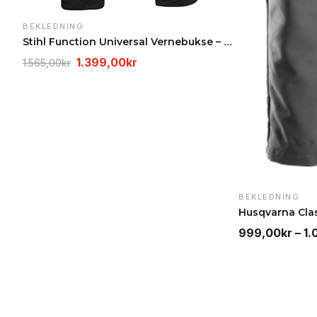
BEKLEDNING
Stihl Function Universal Vernebukse – Kuttbeskytte…
Opprinnelig
Nåværende
1.399,00
kr
1.565,00
kr
pris
pris
var:
er:
1.565,00kr.
1.399,00kr.
BEKLEDNING
999,00
kr
–
1.