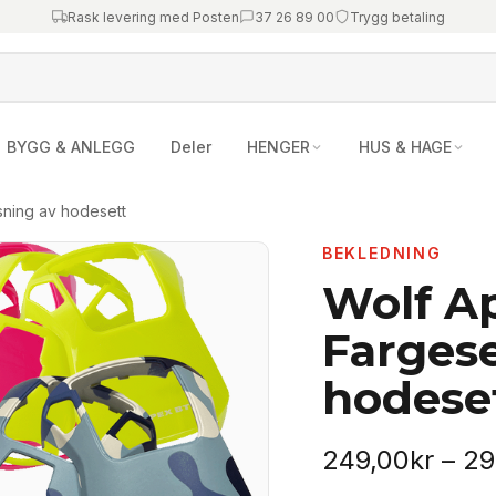
Rask levering med Posten
37 26 89 00
Trygg betaling
BYGG & ANLEGG
Deler
HENGER
HUS & HAGE
asning av hodesett
BEKLEDNING
Wolf Ap
Fargese
hodese
249,00
kr
–
29