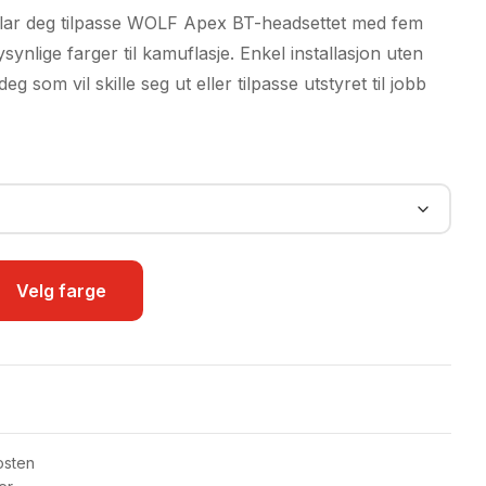
249,00kr
 lar deg tilpasse WOLF Apex BT-headsettet med fem
til
ysynlige farger til kamuflasje. Enkel installasjon uten
299,00kr
eg som vil skille seg ut eller tilpasse utstyret til jobb
Velg farge
osten