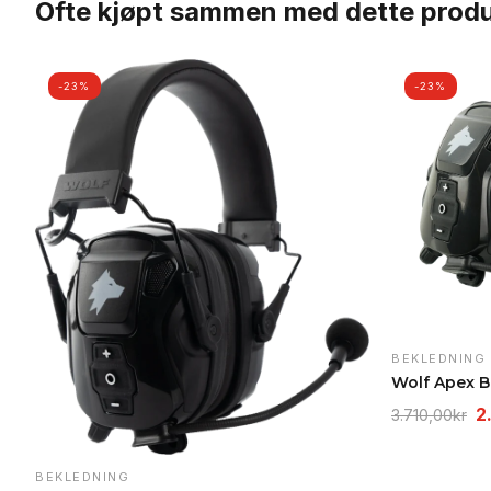
Ofte kjøpt sammen med dette prod
-23%
-23%
BEKLEDNING
O
2
3.710,00
kr
pr
v
BEKLEDNING