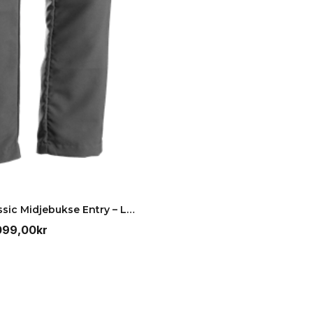
Husqvarna Classic Midjebukse Entry – Lettvekts ver…
Prisområde:
099,00
kr
999,00kr
til
1.099,00kr