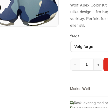
Wolf Apex Color Kit
ulike design – fra hø
verktøy. Perfekt for d
eller stil.
farge
Velg farge
−
+
Merke:
Wolf
Rask levering med p