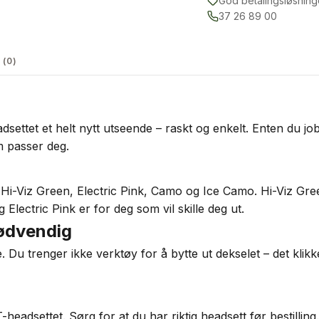
God betalingsløsning
37 26 89 00
(0)
tet et helt nytt utseende – raskt og enkelt. Enten du jobbe
om passer deg.
ning, Hi-Viz Green, Electric Pink, Camo og Ice Camo. Hi-Viz 
 Electric Pink er for deg som vil skille deg ut.
nødvendig
 Du trenger ikke verktøy for å bytte ut dekselet – det klikke
dsettet. Sørg for at du har riktig headsett før bestilling.