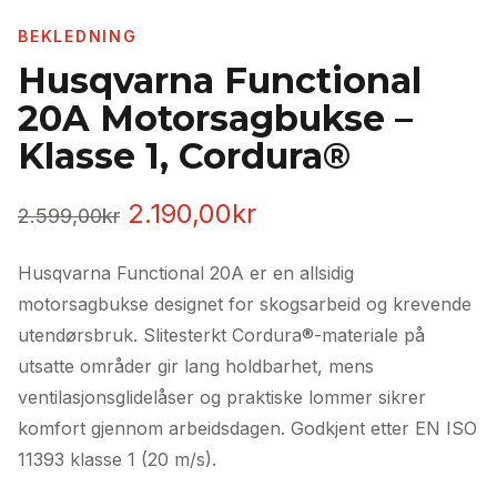
BEKLEDNING
Husqvarna Functional
20A Motorsagbukse –
Klasse 1, Cordura®
Opprinnelig
Nåværende
2.190,00
kr
2.599,00
kr
pris
pris
Husqvarna Functional 20A er en allsidig
var:
er:
motorsagbukse designet for skogsarbeid og krevende
2.599,00kr.
2.190,00kr.
utendørsbruk. Slitesterkt Cordura®-materiale på
utsatte områder gir lang holdbarhet, mens
ventilasjonsglidelåser og praktiske lommer sikrer
komfort gjennom arbeidsdagen. Godkjent etter EN ISO
11393 klasse 1 (20 m/s).