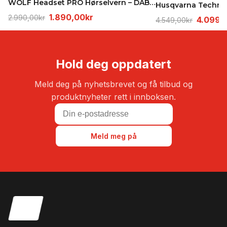
WOLF Headset PRO Hørselvern – DAB+, FM og Bluetoot…
Opprinnelig
Nåværende
1.890,00
kr
2.990,00
kr
Opprinn
4.099,
4.549,00
kr
pris
pris
pris
var:
er:
var:
2.990,00kr.
1.890,00kr.
4.549,0
Hold deg oppdatert
Meld deg på nyhetsbrevet og få tilbud og
produktnyheter rett i innboksen.
Meld meg på