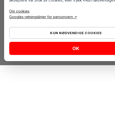
akseptere vår bruk av cookies, eller trykk «Kun nødvendige»
Om cookies
Googles retningslinjer for personvern ↗
KUN NØDVENDIGE COOKIES
OK