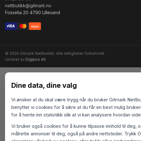
nettbutikk@gitmark.no
Fosselia 20 4790 Lillesand
vipps
© 2026 Gitmark Nettbutikk. Alle rettigheter forbeholdt.
Utviklet av
Digipos AS
Dine data, dine valg
Vi ønsker at du skal være trygg når du bruker Gitmark Nettbu
benytter vi cookies for å sikre at du får en best mulig bruk
for å hente inn statistikk slik at vi kan analysere hvordan sid
Vi bruker også cookies for å kunne tilpasse innhold til deg, 
målrette annonser til deg, også på andre nettsteder. Trykk O