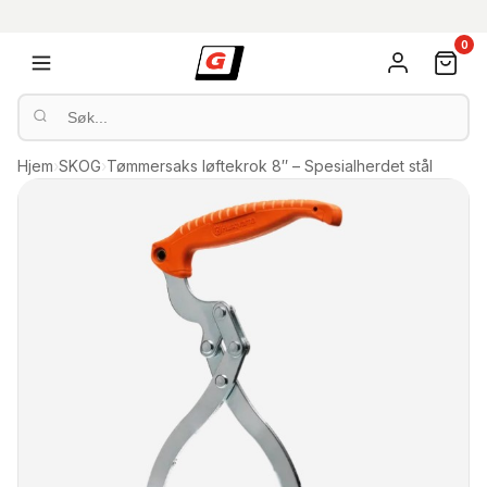
0
Hjem
›
SKOG
›
Tømmersaks løftekrok 8″ – Spesialherdet stål