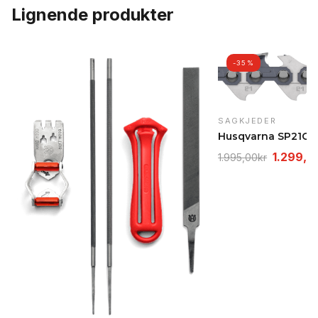
Lignende produkter
-35%
SAGKJEDER
Opprinn
1.299,0
1.995,00
kr
pris
var:
1.995,0