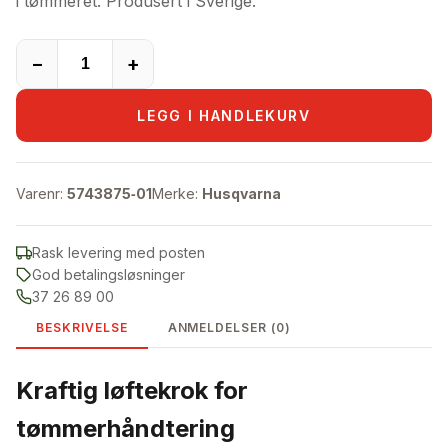
i tømmeret. Produsert i Sverige.
−
+
LEGG I HANDLEKURV
Varenr:
5743875‑01
Merke:
Husqvarna
Rask levering med posten
God betalingsløsninger
37 26 89 00
BESKRIVELSE
ANMELDELSER (0)
Kraftig løftekrok for
tømmerhåndtering