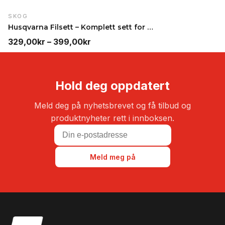
SKOG
Husqvarna Filsett – Komplett sett for kjededfiling
Prisområde:
329,00
kr
–
399,00
kr
329,00kr
til
399,00kr
Hold deg oppdatert
Meld deg på nyhetsbrevet og få tilbud og
produktnyheter rett i innboksen.
Meld meg på