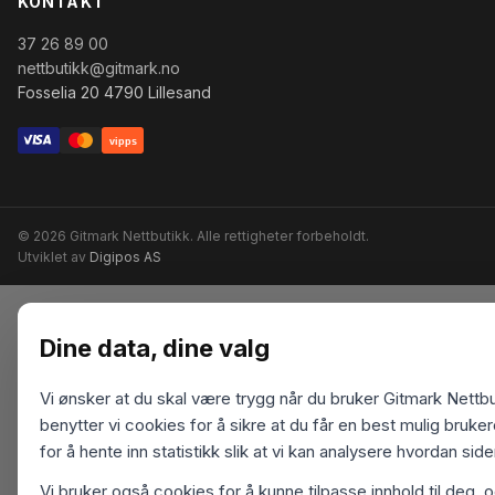
KONTAKT
37 26 89 00
nettbutikk@gitmark.no
Fosselia 20 4790 Lillesand
vipps
© 2026 Gitmark Nettbutikk. Alle rettigheter forbeholdt.
Utviklet av
Digipos AS
Dine data, dine valg
Vi ønsker at du skal være trygg når du bruker Gitmark Nettbu
benytter vi cookies for å sikre at du får en best mulig bruk
for å hente inn statistikk slik at vi kan analysere hvordan sid
Vi bruker også cookies for å kunne tilpasse innhold til deg, 