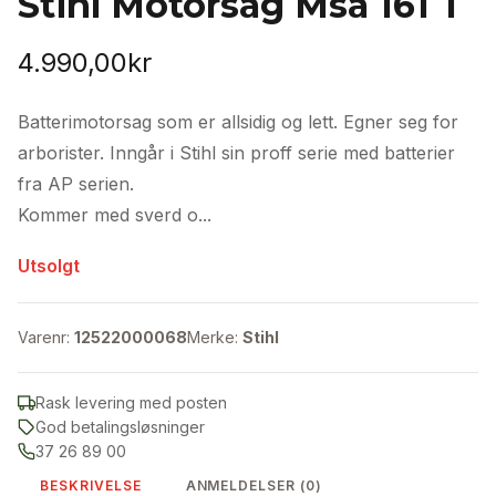
Stihl Motorsag Msa 161 T
4.990,00
kr
Batterimotorsag som er allsidig og lett. Egner seg for
arborister. Inngår i Stihl sin proff serie med batterier
fra AP serien.
Kommer med sverd o...
Utsolgt
Varenr:
12522000068
Merke:
Stihl
Rask levering med posten
God betalingsløsninger
37 26 89 00
BESKRIVELSE
ANMELDELSER (0)