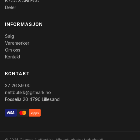
BYGG & ANLEGG
Deler
INFORMASJON
Salg
Varemerker
Om oss
Kontakt
KONTAKT
37 26 89 00
nettbutikk@gitmark.no
Fosselia 20 4790 Lillesand
vipps
© 2026 Gitmark Nettbutikk. Alle rettigheter forbeholdt.