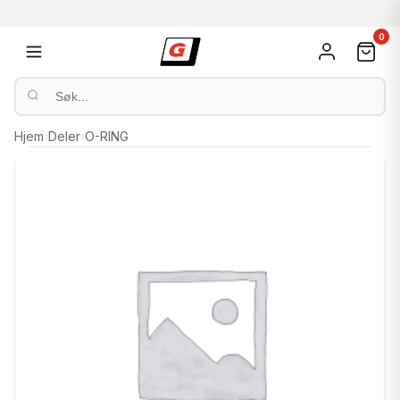
0
Hjem
›
Deler
›
O-RING