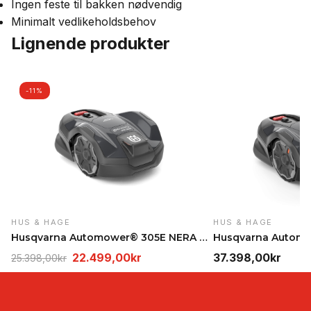
Ingen feste til bakken nødvendig
Minimalt vedlikeholdsbehov
Lignende produkter
-11%
HUS & HAGE
HUS & HAGE
Husqvarna Automower® 305E NERA med trådløs teknolo…
Opprinnelig
Nåværende
22.499,00
kr
37.398,00
kr
25.398,00
kr
pris
pris
var:
er:
25.398,00kr.
22.499,00kr.