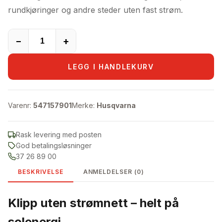
rundkjøringer og andre steder uten fast strøm.
−
+
LEGG I HANDLEKURV
Varenr:
547157901
Merke:
Husqvarna
Rask levering med posten
God betalingsløsninger
37 26 89 00
BESKRIVELSE
ANMELDELSER (0)
Klipp uten strømnett – helt på
solenergi