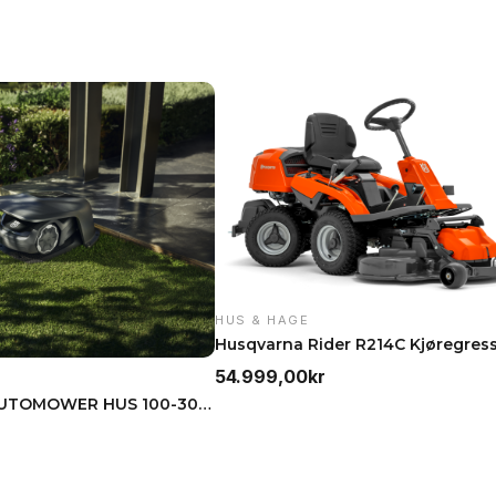
HUS & HAGE
54.999,00
kr
HUSQVARNA AUTOMOWER HUS 100-300 + 405/415X