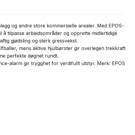
nlegg og andre store kommersielle arealer. Med EPOS-
il å tilpasse arbeidsområder og opprette midlertidige
ftig gjødsling og sterk gressvekst.
fballer, mens aktive hjulbørster gir overlegen trekkraft
ene perfekte døgnet rundt.
-alarm gir trygghet for verdifullt utstyr. Merk: EPOS