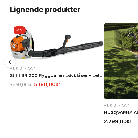
Lignende produkter
-6%
HUS & HAGE
Stihl BR 200 Ryggbåren Løvblåser – Lett og kompakt
Opprinnelig
Nåværende
5.190,00
kr
5.550,00
kr
pris
pris
var:
er:
HUS & HAGE
5.550,00kr.
5.190,00kr.
2.799,00
kr