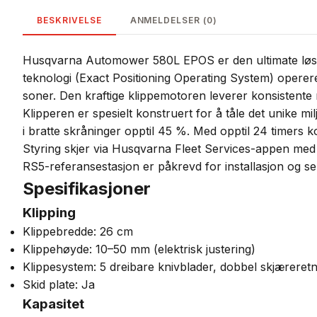
BESKRIVELSE
ANMELDELSER (0)
Husqvarna Automower 580L EPOS er den ultimate løsni
teknologi (Exact Positioning Operating System) opererer 
soner. Den kraftige klippemotoren leverer konsistente r
Klipperen er spesielt konstruert for å tåle det unike m
i bratte skråninger opptil 45 %. Med opptil 24 timers k
Styring skjer via Husqvarna Fleet Services-appen med 
RS5-referansestasjon er påkrevd for installasjon og se
Spesifikasjoner
Klipping
Klippebredde: 26 cm
Klippehøyde: 10–50 mm (elektrisk justering)
Klippesystem: 5 dreibare knivblader, dobbel skjæreretn
Skid plate: Ja
Kapasitet