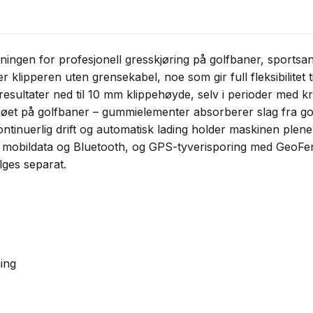
ngen for profesjonell gresskjøring på golfbaner, sportsa
klipperen uten grensekabel, noe som gir full fleksibilitet t
esultater ned til 10 mm klippehøyde, selv i perioder med kra
iljøet på golfbaner – gummielementer absorberer slag fra gol
ontinuerlig drift og automatisk lading holder maskinen plen
mobildata og Bluetooth, og GPS-tyverisporing med GeoFence
lges separat.
ing