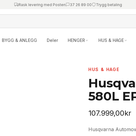
Rask levering med Posten
37 26 89 00
Trygg betaling
BYGG & ANLEGG
Deler
HENGER
HUS & HAGE
HUS & HAGE
Husqva
580L E
107.999,00
kr
Husqvarna Automowe