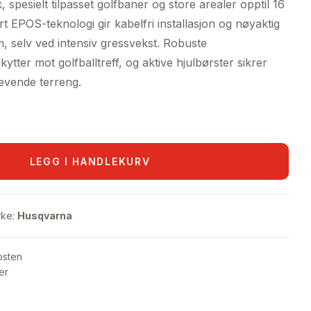
 spesielt tilpasset golfbaner og store arealer opptil 16
rt EPOS-teknologi gir kabelfri installasjon og nøyaktig
m, selv ved intensiv gressvekst. Robuste
tter mot golfballtreff, og aktive hjulbørster sikrer
revende terreng.
LEGG I HANDLEKURV
ke:
Husqvarna
osten
er