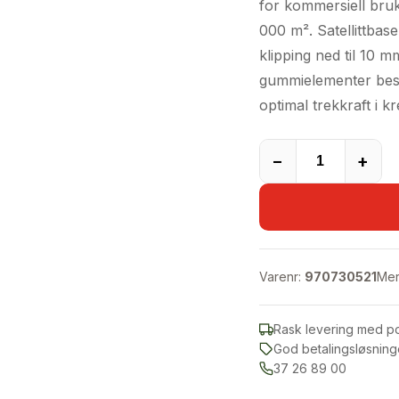
for kommersiell bruk,
000 m². Satellittbase
klipping ned til 10 m
gummielementer besky
optimal trekkraft i k
−
+
Varenr:
970730521
Mer
Rask levering med p
God betalingsløsning
37 26 89 00