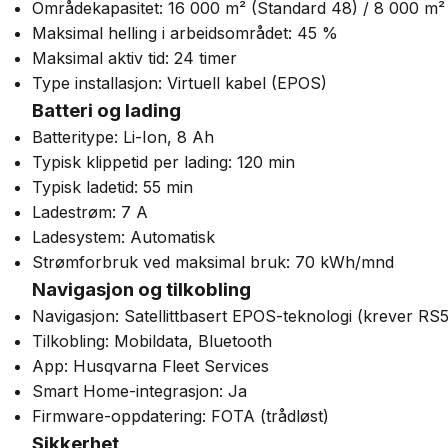
Områdekapasitet: 16 000 m² (Standard 48) / 8 000 m²
Maksimal helling i arbeidsområdet: 45 %
Maksimal aktiv tid: 24 timer
Type installasjon: Virtuell kabel (EPOS)
Batteri og lading
Batteritype: Li-Ion, 8 Ah
Typisk klippetid per lading: 120 min
Typisk ladetid: 55 min
Ladestrøm: 7 A
Ladesystem: Automatisk
Strømforbruk ved maksimal bruk: 70 kWh/mnd
Navigasjon og tilkobling
Navigasjon: Satellittbasert EPOS-teknologi (krever RS
Tilkobling: Mobildata, Bluetooth
App: Husqvarna Fleet Services
Smart Home-integrasjon: Ja
Firmware-oppdatering: FOTA (trådløst)
Sikkerhet