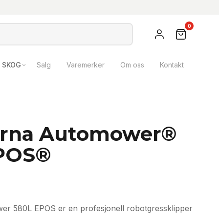
0
SKOG
Salg
Varemerker
Om oss
Kontakt
rna Automower®
POS®
r 580L EPOS er en profesjonell robotgressklipper