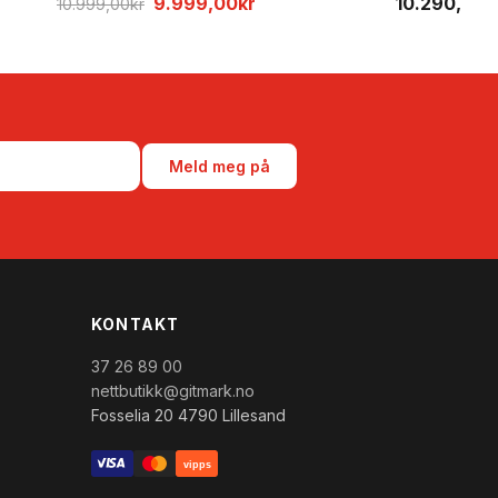
Opprinnelig
Nåværende
10.290,00
k
9.999,00
kr
10.999,00
kr
pris
pris
var:
er:
10.999,00kr.
9.999,00kr.
Meld meg på
KONTAKT
37 26 89 00
nettbutikk@gitmark.no
Fosselia 20 4790 Lillesand
vipps