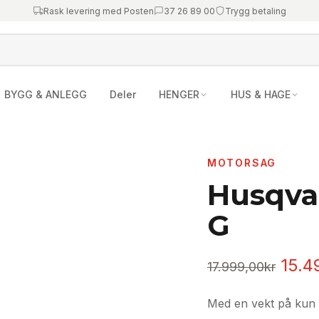
Rask levering med Posten
37 26 89 00
Trygg betaling
BYGG & ANLEGG
Deler
HENGER
HUS & HAGE
MOTORSAG
Husqva
G
Oppr
15.4
17.999,00
kr
pris
Med en vekt på kun 
var: