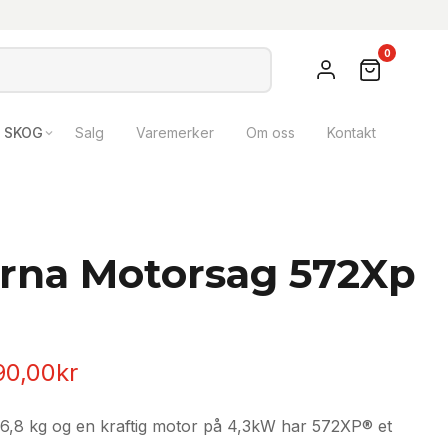
0
SKOG
Salg
Varemerker
Om oss
Kontakt
rna Motorsag 572Xp
innelig
Nåværende
90,00
kr
pris
6,8 kg og en kraftig motor på 4,3kW har 572XP® et
er: