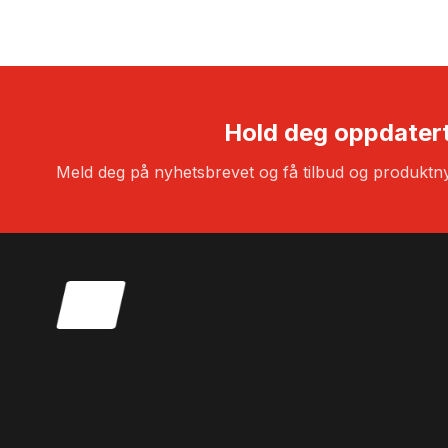
var:
5.950,00kr.
5.749,00kr.
4.19
Hold deg oppdater
Meld deg på nyhetsbrevet og få tilbud og produktny