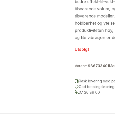
bedre effekt-til-ve
17.99
tilsvarende volum, o
tilsvarende modeller.
holdbarhet og ytelse
produktiviteten høy,
og lite vibrasjon er 
Utsolgt
Varenr:
966733401
Me
Rask levering med p
God betalingsløsning
37 26 89 00