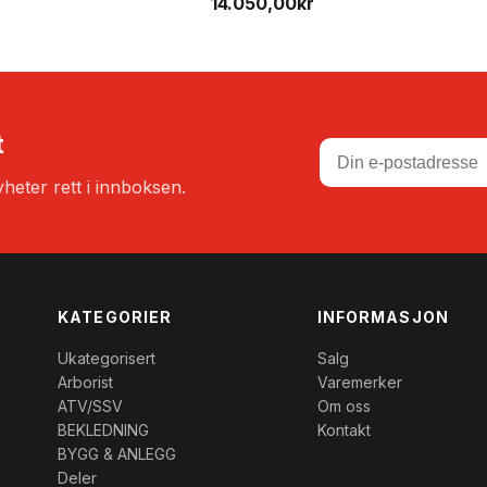
14.050,00
kr
er:
9,00kr.
3.490,00kr.
t
heter rett i innboksen.
KATEGORIER
INFORMASJON
Ukategorisert
Salg
Arborist
Varemerker
ATV/SSV
Om oss
BEKLEDNING
Kontakt
BYGG & ANLEGG
Deler