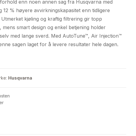
kt-forhold enn noen annen sag fra Husqvarna med
9,00kr.
15.490,00kr.
g 12 % høyere avvirkningskapasitet enn tidligere
 Utmerket kjøling og kraftig filtrering gir topp
, mens smart design og enkel betjening holder
 selv med lange sverd. Med AutoTune™, Air Injection™
denne sagen laget for å levere resultater hele dagen.
rke:
Husqvarna
osten
er