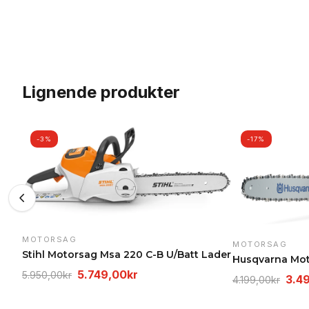
Lignende produkter
-3%
-17%
MOTORSAG
MOTORSAG
Stihl Motorsag Msa 220 C-B U/Batt Lader
Husqvarna Mot
Opprinnelig
Nåværende
5.749,00
kr
5.950,00
kr
Oppr
3.4
4.199,00
kr
pris
pris
pris
var:
er: