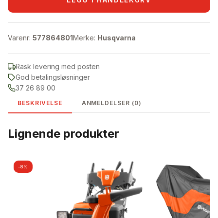
Varenr:
577864801
Merke:
Husqvarna
Rask levering med posten
God betalingsløsninger
37 26 89 00
BESKRIVELSE
ANMELDELSER (0)
Lignende produkter
-8%