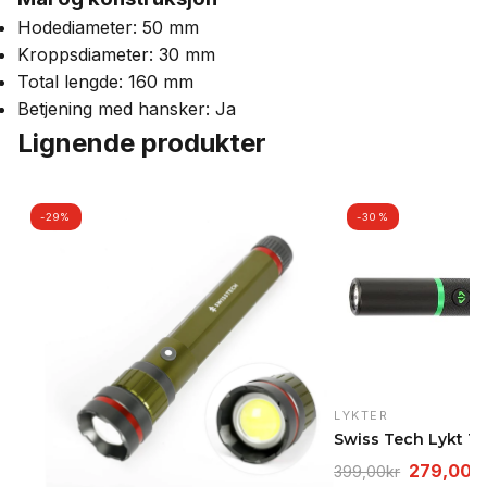
Hodediameter: 50 mm
Kroppsdiameter: 30 mm
Total lengde: 160 mm
Betjening med hansker: Ja
Lignende produkter
-29%
-30%
LYKTER
Opprinne
279,00
k
399,00
kr