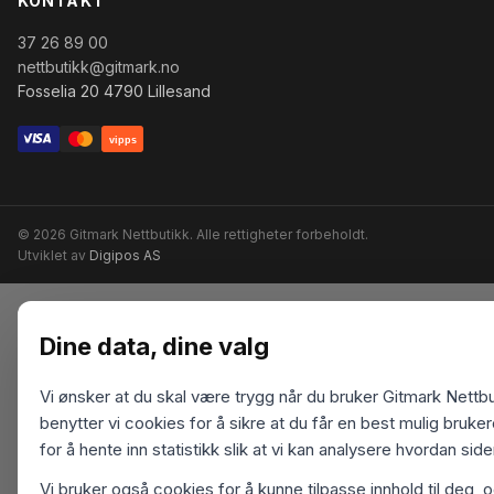
KONTAKT
37 26 89 00
nettbutikk@gitmark.no
Fosselia 20 4790 Lillesand
vipps
© 2026 Gitmark Nettbutikk. Alle rettigheter forbeholdt.
Utviklet av
Digipos AS
Dine data, dine valg
Vi ønsker at du skal være trygg når du bruker Gitmark Nettbu
benytter vi cookies for å sikre at du får en best mulig bruk
for å hente inn statistikk slik at vi kan analysere hvordan sid
Vi bruker også cookies for å kunne tilpasse innhold til deg, 