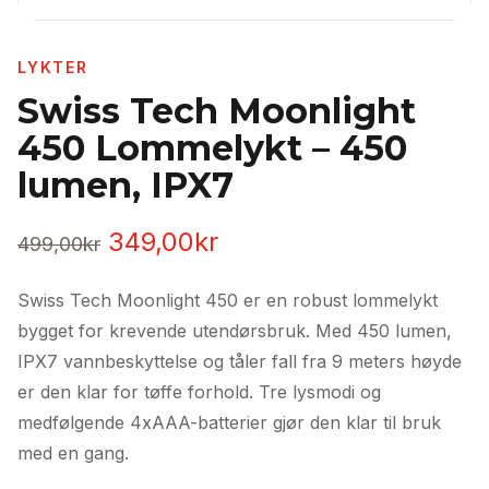
LYKTER
Swiss Tech Moonlight
450 Lommelykt – 450
lumen, IPX7
Opprinnelig
Nåværende
349,00
kr
499,00
kr
pris
pris
Swiss Tech Moonlight 450 er en robust lommelykt
var:
er:
bygget for krevende utendørsbruk. Med 450 lumen,
499,00kr.
349,00kr.
IPX7 vannbeskyttelse og tåler fall fra 9 meters høyde
er den klar for tøffe forhold. Tre lysmodi og
medfølgende 4xAAA-batterier gjør den klar til bruk
med en gang.