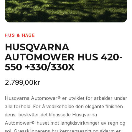
HUS & HAGE
HUSQVARNA
AUTOMOWER HUS 420-
550 +330/330X
2.799,00
kr
Husqvarna Automower® er utviklet for arbeider under
alle forhold. For å vedlikeholde den elegante finishen
dens, beskytter det tilpassede Husqvarna
Automower®-huset mot langtidsvirkninger av regn og
sol. Gressklipperens brukergrensesnitt og skjerm er