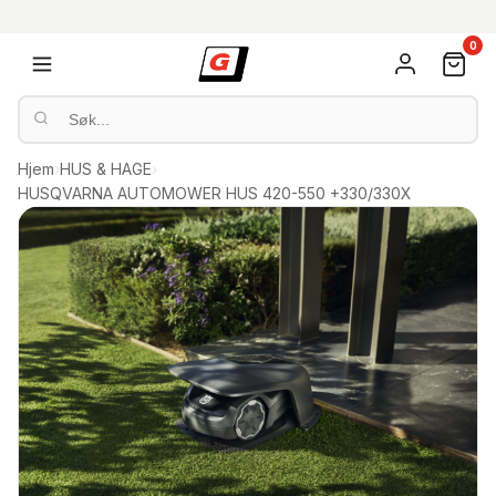
0
Hjem
›
HUS & HAGE
›
HUSQVARNA AUTOMOWER HUS 420-550 +330/330X