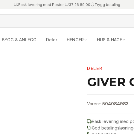
Rask levering med Posten
37 26 89 00
Trygg betaling
BYGG & ANLEGG
Deler
HENGER
HUS & HAGE
DELER
GIVER
Varenr:
504084983
Rask levering med p
God betalingsløsning