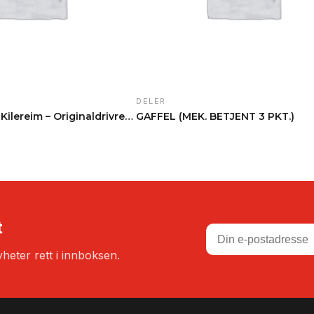
DELER
Jansen AT-120 Kilereim – Originaldrivrem for beite…
GAFFEL (MEK. BETJENT 3 PKT.)
t
heter rett i innboksen.