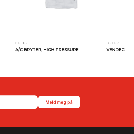
DELER
DELER
A/C BRYTER, HIGH PRESSURE
VENDEGEAR
Meld meg på