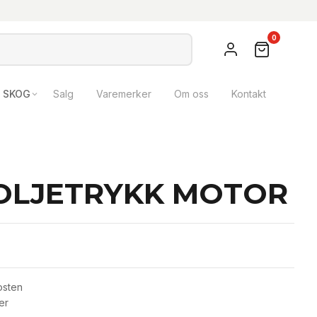
0
SKOG
Salg
Varemerker
Om oss
Kontakt
 OLJETRYKK MOTOR
osten
er