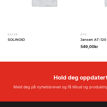
DELER
ATV
SOLINOID
549,00
kr
Hold deg oppdater
Meld deg på nyhetsbrevet og få tilbud og produktny