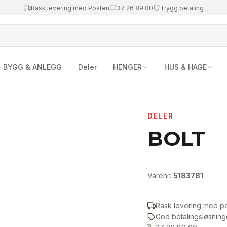
Rask levering med Posten
37 26 89 00
Trygg betaling
BYGG & ANLEGG
Deler
HENGER
HUS & HAGE
DELER
BOLT
Varenr:
5183781
Rask levering med p
God betalingsløsning