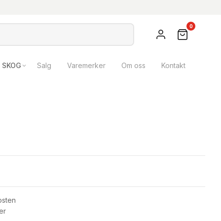
0
SKOG
Salg
Varemerker
Om oss
Kontakt
osten
er