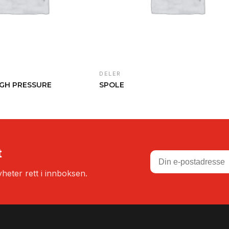
DELER
IGH PRESSURE
SPOLE
t
heter rett i innboksen.