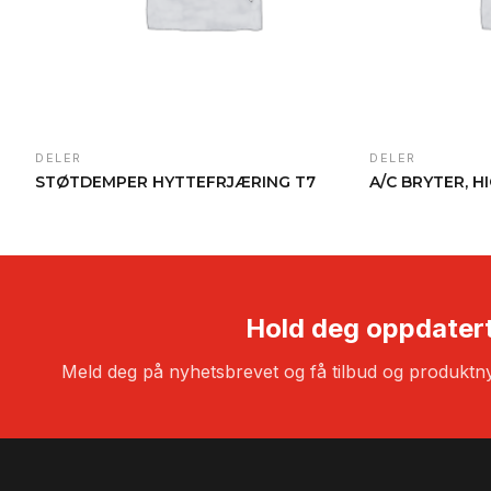
DELER
DELER
STØTDEMPER HYTTEFRJÆRING T7
A/C BRYTER, H
Hold deg oppdater
Meld deg på nyhetsbrevet og få tilbud og produktny