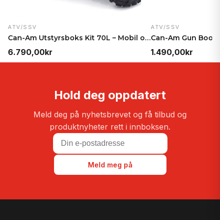
ATV/SSV
ATV/SSV
Can-Am Utstyrsboks Kit 70L – Mobil oppbevaring for…
6.790,00
kr
1.490,00
kr
Hold deg oppdatert
Meld deg på nyhetsbrevet og få tilbud og
produktnyheter rett i innboksen.
Meld meg på