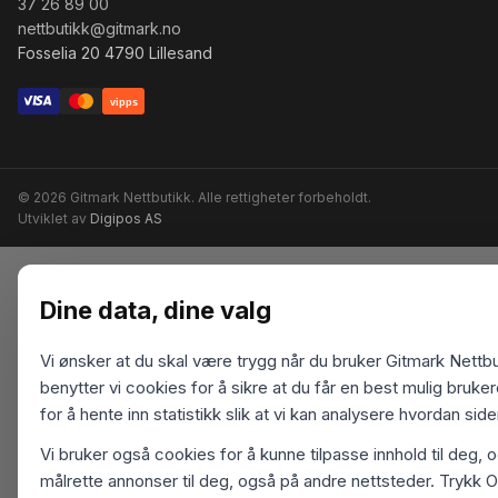
37 26 89 00
nettbutikk@gitmark.no
Fosselia 20 4790 Lillesand
vipps
© 2026 Gitmark Nettbutikk. Alle rettigheter forbeholdt.
Utviklet av
Digipos AS
Dine data, dine valg
Vi ønsker at du skal være trygg når du bruker Gitmark Nettbu
benytter vi cookies for å sikre at du får en best mulig bruk
for å hente inn statistikk slik at vi kan analysere hvordan sid
Vi bruker også cookies for å kunne tilpasse innhold til deg, 
målrette annonser til deg, også på andre nettsteder. Trykk O