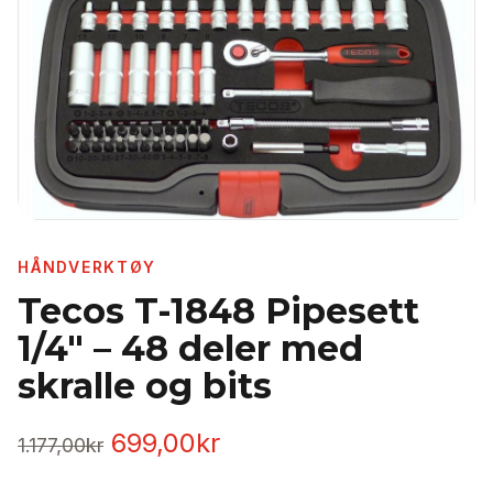
HÅNDVERKTØY
Tecos T-1848 Pipesett
1/4" – 48 deler med
skralle og bits
Opprinnelig
Nåværende
699,00
kr
1.177,00
kr
pris
pris