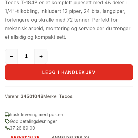
Tecos T-1848 er et komplett pipesett med 48 deler i
var:
er:
1/4"-tilkobling, inkludert 12 piper, 24 bits, langpiper,
1.177,00kr.
699,00kr.
forlengere og skralle med 72 tenner. Perfekt for
mekanisk arbeid, montering og service der du trenger
et allsidig og kompakt sett.
−
+
LEGG I HANDLEKURV
Varenr:
34501048
Merke:
Tecos
Rask levering med posten
God betalingsløsninger
37 26 89 00
BESKRIVELSE
ANMELDELSER (0)