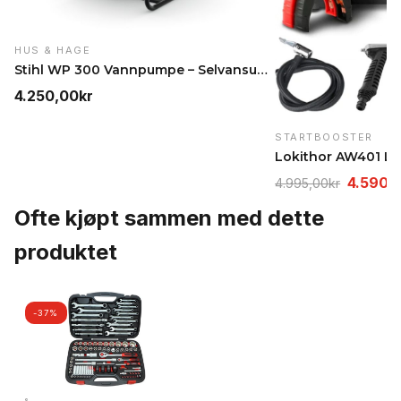
HUS & HAGE
Stihl WP 300 Vannpumpe – Selvansugende, 37 m³/t
4.250,00
kr
STARTBOOSTER
Opprinn
4.590,
4.995,00
kr
pris
Ofte kjøpt sammen med dette
var:
produktet
4.995,0
-37%