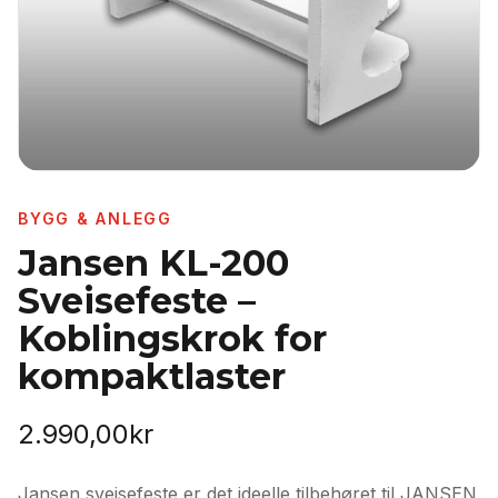
BYGG & ANLEGG
Jansen KL-200
Sveisefeste –
Koblingskrok for
kompaktlaster
2.990,00
kr
Jansen sveisefeste er det ideelle tilbehøret til JANSEN