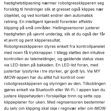
hastighetstilpasning nærmer robotgressklipperen seg
forsiktig til hindringer slik at gresset også klippes nær
objektet, og ved kontakt endrer den automatisk
retning. En intelligent kjørestil forenkler effektiv
klipping på små områder. Hellingssensorer justerer
hastigheten på ujevnt underlag, slik at du også der får
et jevnt og pent klipperesultat.
Robotgressklipperen styres enkelt fra kontrollpanelet
med noen få trykknapper. I tillegg støttes den intuitive
kontrollen av talemeldinger, og gjeldende status vises
via LED-listen på baksiden. En LED-list foran, med
justerbar lysstyrke i tre styrker, gir godt lys. Via MY
iMOW-appen har du alltid full kontroll over
robotgressklipperen og styringen av den. Tilkoblingen
gjøres enkelt via Bluetooth eller Wi-Fi. I appen kan du
justere klippehøyden i forskjellige trinn og sette opp
klippeplaner for uken. Med regnsensoren bestemmer
du selv om klipping skal skje i regnvær eller om iMOW