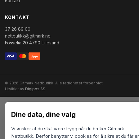
Kontakt
KONTAKT
37 26 89 00
nettbutikk@gitmark.no
Fosselia 20 4790 Lillesand
vipps
© 2026 Gitmark Nettbutikk. Alle rettigheter forbeholdt.
Utviklet av
Digipos AS
Dine data, dine valg
Vi ønsker at du skal være trygg når du bruker Gitmark
Nettbutikk. Derfor benytter vi cookies for å sikre at du får e