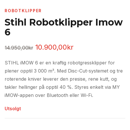
ROBOTKLIPPER
Stihl Robotklipper Imow
6
Opprinnelig
Nåværende
10.900,00
kr
14.950,00
kr
pris
pris
STIHL iMOW 6 er en kraftig robotgressklipper for
var:
er:
plener opptil 3 000 m². Med Disc-Cut-systemet og tre
14.950,00kr.
10.900,00kr.
roterende kniver leverer den presise, rene kutt, og
takler hellinger på opptil 40 %. Styres enkelt via MY
iMOW-appen over Bluetooth eller Wi-Fi.
Utsolgt