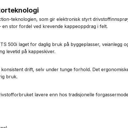
torteknologi
tion-teknologien, som gir elektronisk styrt drivstoffinnsprø
 en stor fordel ved krevende kappeoppdrag i felt.
TS 500i laget for daglig bruk på byggeplasser, veianlegg o
ang levetid på kappeskiver.
g konsistent drift, selv under tunge forhold. Det ergonomiske
ig bruk.
vstofforbruket lavere enn hos tradisjonelle forgassermodel