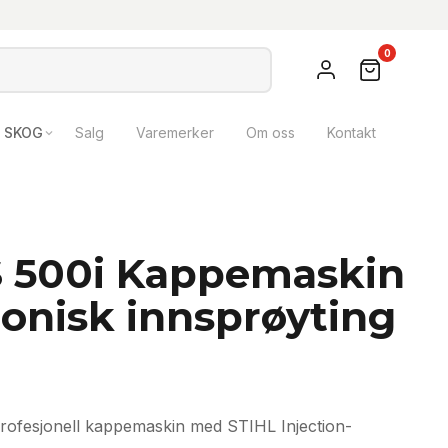
0
SKOG
Salg
Varemerker
Om oss
Kontakt
TS 500i Kappemaskin
ronisk innsprøyting
profesjonell kappemaskin med STIHL Injection-