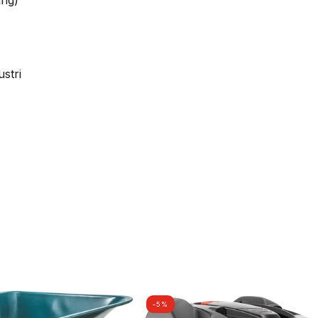
ing)
stri
-5%