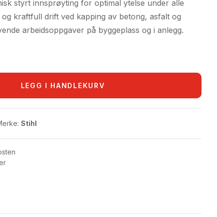
isk styrt innsprøyting for optimal ytelse under alle
 og kraftfull drift ved kapping av betong, asfalt og
revende arbeidsoppgaver på byggeplass og i anlegg.
LEGG I HANDLEKURV
Merke:
Stihl
osten
er