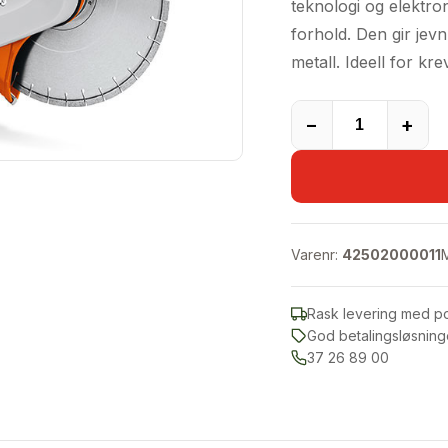
teknologi og elektron
forhold. Den gir jevn
metall. Ideell for k
−
+
Varenr:
42502000011
Rask levering med p
God betalingsløsning
37 26 89 00