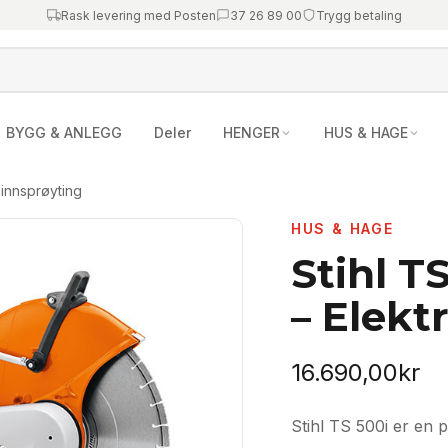
Rask levering med Posten
37 26 89 00
Trygg betaling
BYGG & ANLEGG
Deler
HENGER
HUS & HAGE
 innsprøyting
HUS & HAGE
Stihl 
– Elekt
16.690,00
kr
Stihl TS 500i er en 