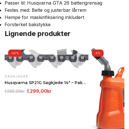
Passer til: Husqvarna GTA 26 batterigrensag
Festes med: Belte og justerbar lårrem
Hempe for maskinfiksering inkludert
Forsterket bakstykke
Lignende produkter
-35%
-5%
SAGKJEDER
Husqvarna SP21G Sagkjede 14" – Pakke 5 stk, .325"…
Opprinnelig
Nåværende
1.299,00
kr
1.995,00
kr
pris
pris
var:
er:
1.995,00kr.
1.299,00kr.