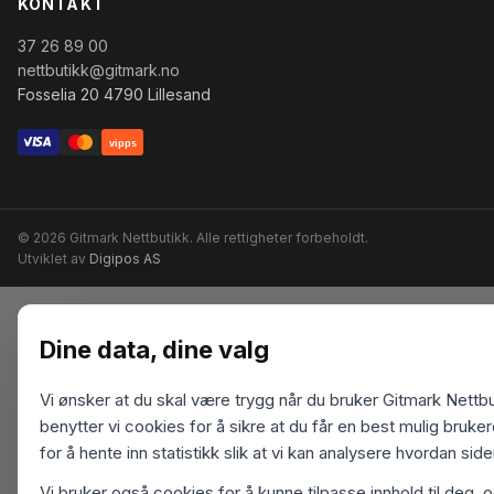
KONTAKT
37 26 89 00
nettbutikk@gitmark.no
Fosselia 20 4790 Lillesand
vipps
© 2026 Gitmark Nettbutikk. Alle rettigheter forbeholdt.
Utviklet av
Digipos AS
Dine data, dine valg
Vi ønsker at du skal være trygg når du bruker Gitmark Nettbu
benytter vi cookies for å sikre at du får en best mulig bruk
for å hente inn statistikk slik at vi kan analysere hvordan sid
Vi bruker også cookies for å kunne tilpasse innhold til deg, 