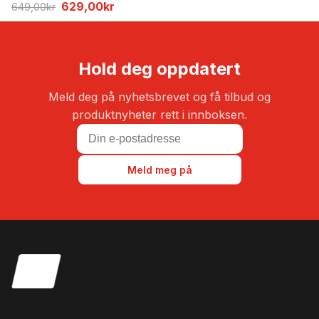
Opprinnelig
Nåværende
629,00
kr
649,00
kr
pris
pris
var:
er:
649,00kr.
629,00kr.
Hold deg oppdatert
Meld deg på nyhetsbrevet og få tilbud og
produktnyheter rett i innboksen.
Meld meg på