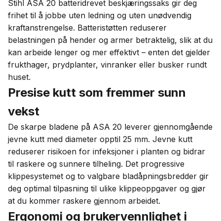
Stihl ASA 20 batteridrevet beskjæringssaks gir deg
frihet til å jobbe uten ledning og uten unødvendig
kraftanstrengelse. Batteristøtten reduserer
belastningen på hender og armer betraktelig, slik at du
kan arbeide lenger og mer effektivt – enten det gjelder
frukthager, prydplanter, vinranker eller busker rundt
huset.
Presise kutt som fremmer sunn
vekst
De skarpe bladene på ASA 20 leverer gjennomgående
jevne kutt med diameter opptil 25 mm. Jevne kutt
reduserer risikoen for infeksjoner i planten og bidrar
til raskere og sunnere tilheling. Det progressive
klippesystemet og to valgbare bladåpningsbredder gir
deg optimal tilpasning til ulike klippeoppgaver og gjør
at du kommer raskere gjennom arbeidet.
Ergonomi og brukervennlighet i