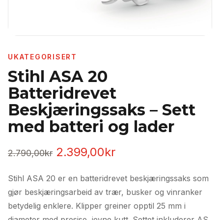
UKATEGORISERT
Stihl ASA 20
Batteridrevet
Beskjæringssaks – Sett
med batteri og lader
Opprinnelig
Nåværende
2.399,00
kr
2.790,00
kr
pris
pris
Stihl ASA 20 er en batteridrevet beskjæringssaks som
var:
er:
gjør beskjæringsarbeid av trær, busker og vinranker
2.790,00kr.
2.399,00kr.
betydelig enklere. Klipper greiner opptil 25 mm i
diameter med presise, jevne kutt. Settet inkluderer AS