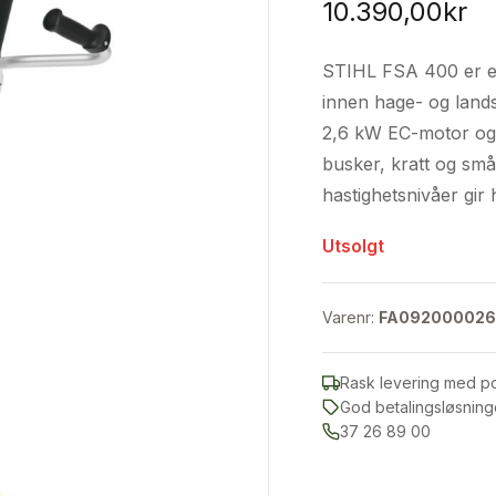
10.390,00
kr
STIHL FSA 400 er en 
innen hage- og land
2,6 kW EC-motor og 
busker, kratt og små
hastighetsnivåer gir
Utsolgt
Varenr:
FA092000026
Rask levering med p
God betalingsløsning
37 26 89 00