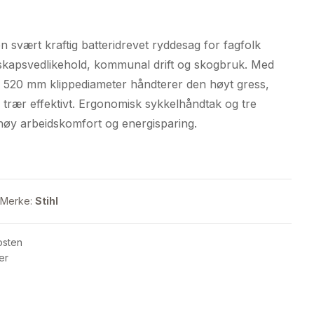
svært kraftig batteridrevet ryddesag for fagfolk
skapsvedlikehold, kommunal drift og skogbruk. Med
520 mm klippediameter håndterer den høyt gress,
 trær effektivt. Ergonomisk sykkelhåndtak og tre
 høy arbeidskomfort og energisparing.
Merke:
Stihl
osten
er