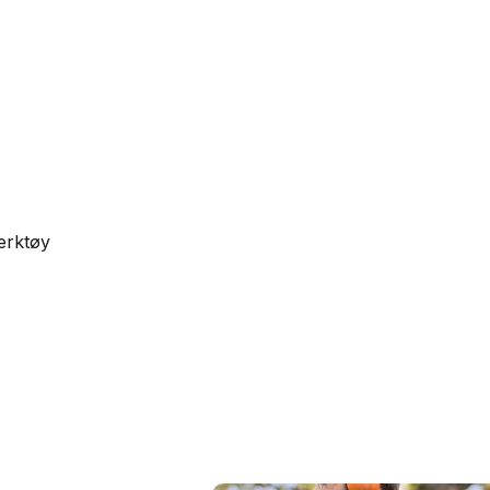
erktøy