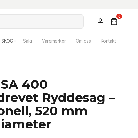
0
SKOG
Salg
Varemerker
Om oss
Kontakt
FSA 400
drevet Ryddesag –
onell, 520 mm
diameter