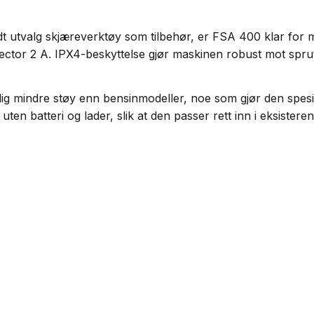
dt utvalg skjæreverktøy som tilbehør, er FSA 400 klar for
tor 2 A. IPX4-beskyttelse gjør maskinen robust mot sprut o
 mindre støy enn bensinmodeller, noe som gjør den spesiel
ten batteri og lader, slik at den passer rett inn i eksiste