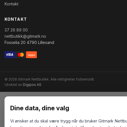
Kontakt
KONTAKT
37 26 89 00
nettbutikk@gitmark.no
Fosselia 20 4790 Lillesand
vipps
© 2026 Gitmark Nettbutikk. Alle rettigheter forbeholdt.
Utviklet av
Digipos AS
Dine data, dine valg
Vi ønsker at du skal være trygg når du bruker Gitmark Nettbu