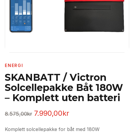
ENERGI
SKANBATT / Victron
Solcellepakke Båt 180W
– Komplett uten batteri
Opprinnelig
Nåværende
7.990,00
kr
8.575,00
kr
pris
pris
Komplett solcellepakke for båt med 180W