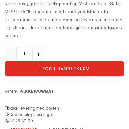
var:
er:
sammenleggbart solcellepanel og Victron SmartSolar
8.575,00kr.
7.990,00kr.
MPPT 75/15 regulator med innebygd Bluetooth.
Pakken passer alle batterityper og leveres med kabler
og sikring – kun batteri og kabelgjennomføring kjøpes
separat.
−
+
LEGG I HANDLEKURV
Varenr:
PAKKE180WBÅT
Rask levering med posten
God betalingsløsninger
37 26 89 00