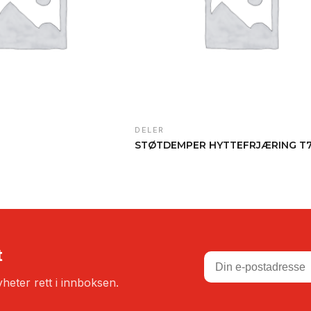
DELER
STØTDEMPER HYTTEFRJÆRING T
t
heter rett i innboksen.