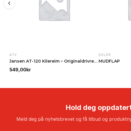
ATV
DELER
Jansen AT-120 Kilereim – Originaldrivrem for beite…
MUDFLAP
549,00
kr
Hold deg oppdater
Meld deg på nyhetsbrevet og få tilbud og produktny