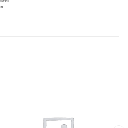
osten
er