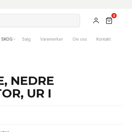
0
SKOG
Salg
Varemerker
Om oss
Kontakt
E, NEDRE
OR, UR I