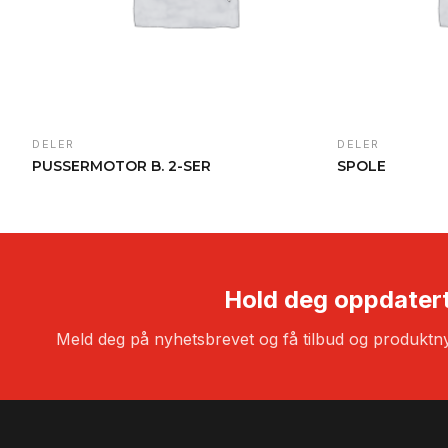
DELER
DELER
PUSSERMOTOR B. 2-SER
SPOLE
Hold deg oppdater
Meld deg på nyhetsbrevet og få tilbud og produktny