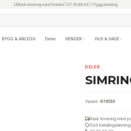
Rask levering med Posten
37 26 89 00
Trygg betaling
BYGG & ANLEGG
Deler
HENGER
HUS & HAGE
DELER
SIMRIN
Varenr:
974130
Rask levering med p
God betalingsløsning