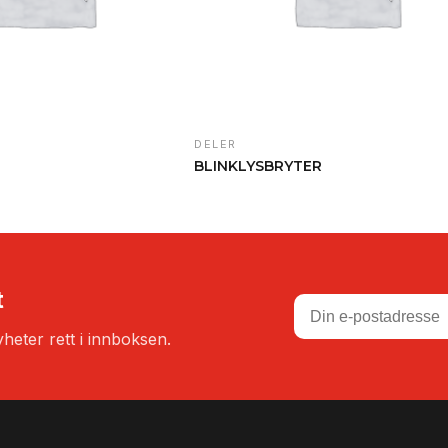
DELER
BLINKLYSBRYTER
t
heter rett i innboksen.