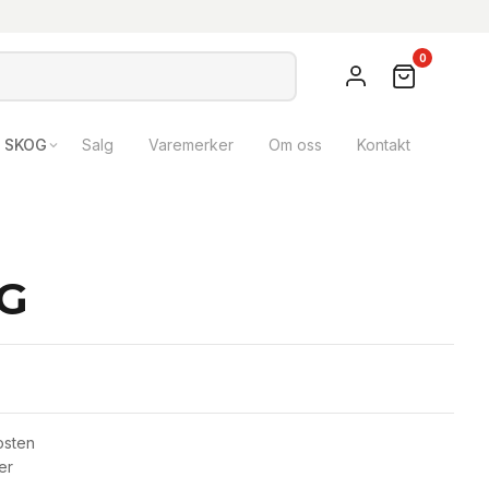
0
SKOG
Salg
Varemerker
Om oss
Kontakt
G
osten
er