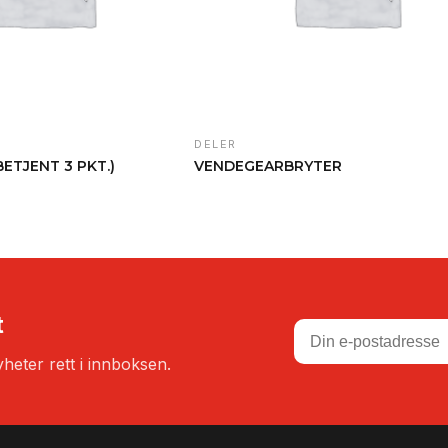
DELER
BETJENT 3 PKT.)
VENDEGEARBRYTER
t
heter rett i innboksen.