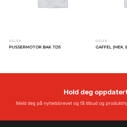
DELER
DELER
PUSSERMOTOR BAK TD5
GAFFEL (MEK. 
Hold deg oppdater
Meld deg på nyhetsbrevet og få tilbud og produktny