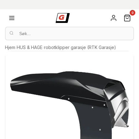
0
Hjem
›
HUS & HAGE
›
robotklipper garasje (RTK Garasje)