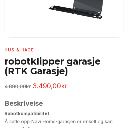
HUS & HAGE
robotklipper garasje
(RTK Garasje)
Opprinnelig
Nåværende
3.490,00
kr
4.890,00
kr
pris
pris
Beskrivelse
var:
er:
Robotkompatibilitet
4.890,00kr.
3.490,00kr.
Å sette opp Navi Home-garasjen er enkelt og kan