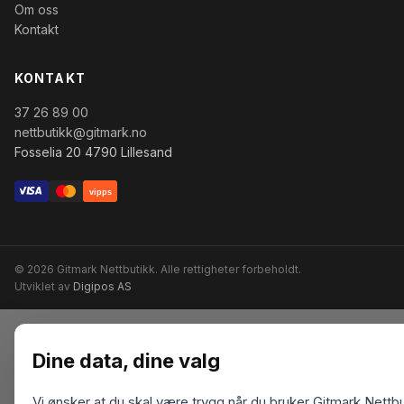
Om oss
Kontakt
KONTAKT
37 26 89 00
nettbutikk@gitmark.no
Fosselia 20 4790 Lillesand
vipps
© 2026 Gitmark Nettbutikk. Alle rettigheter forbeholdt.
Utviklet av
Digipos AS
Dine data, dine valg
Vi ønsker at du skal være trygg når du bruker Gitmark Nettbu