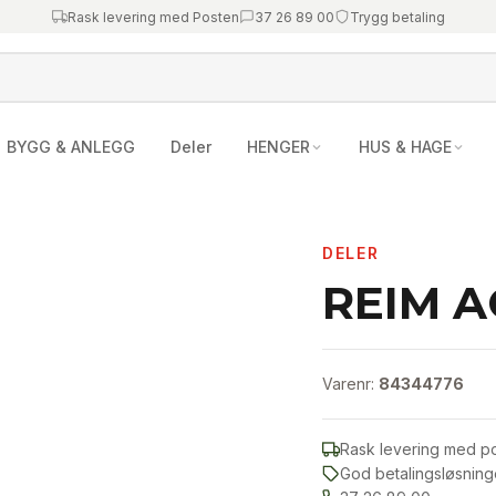
Rask levering med Posten
37 26 89 00
Trygg betaling
BYGG & ANLEGG
Deler
HENGER
HUS & HAGE
DELER
REIM A
Varenr:
84344776
Rask levering med p
God betalingsløsning