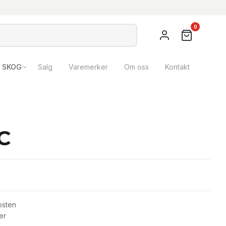
0
SKOG
Salg
Varemerker
Om oss
Kontakt
C
osten
er