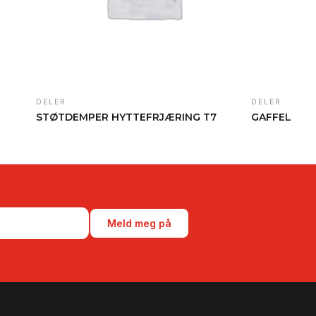
DELER
DELER
STØTDEMPER HYTTEFRJÆRING T7
GAFFEL (MEK
Meld meg på