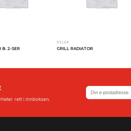
DELER
B. 2-SER
GRILL RADIATOR
t
heter rett i innboksen.