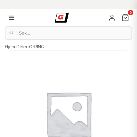
0
Hjem
›
Deler
›
O-RING