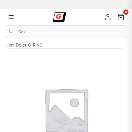
0
Hjem
›
Deler
›
O-RING