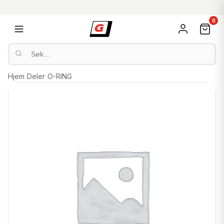
0
Hjem
›
Deler
›
O-RING