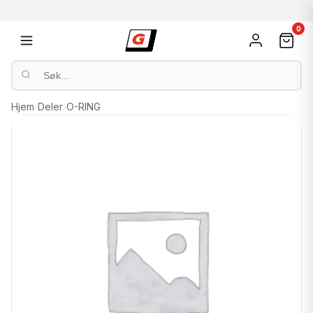
0
Hjem
›
Deler
›
O-RING