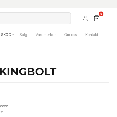
0
SKOG
Salg
Varemerker
Om oss
Kontakt
 KINGBOLT
osten
er