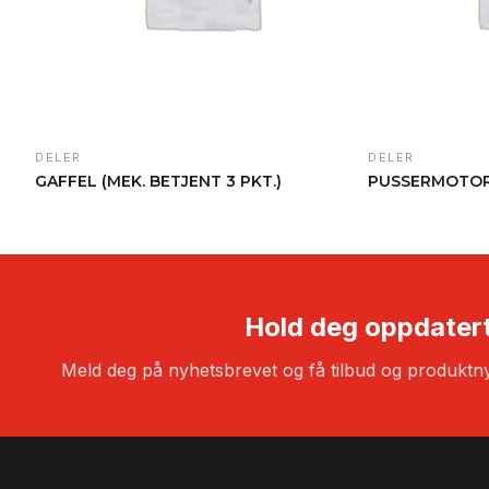
DELER
DELER
GAFFEL (MEK. BETJENT 3 PKT.)
PUSSERMOTOR 
Hold deg oppdater
Meld deg på nyhetsbrevet og få tilbud og produktny