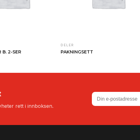
DELER
B. 2-SER
PAKNINGSETT
t
heter rett i innboksen.