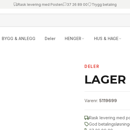
Rask levering med Posten
37 26 89 00
Trygg betaling
BYGG & ANLEGG
Deler
HENGER
HUS & HAGE
DELER
LAGER
Varenr:
5119699
Rask levering med p
God betalingsløsning